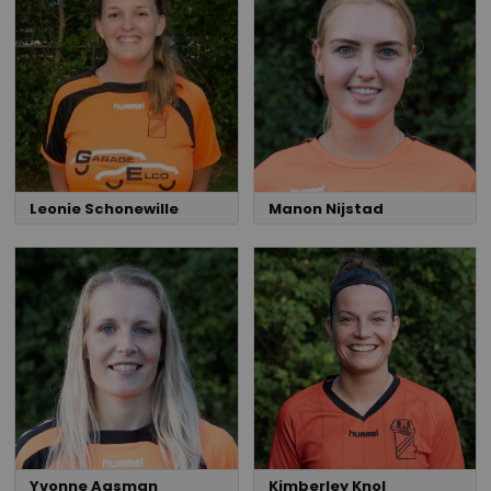
Leonie Schonewille
Manon Nijstad
Yvonne Aasman
Kimberley Knol