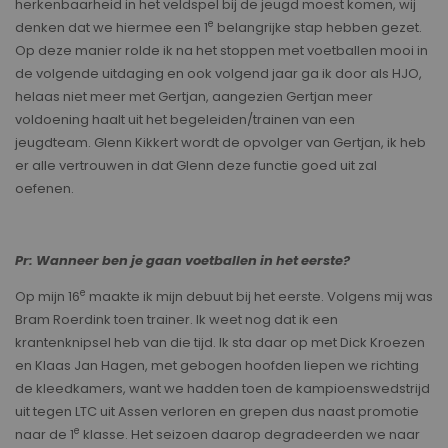
herkenbaarheid in het veldspel bij de jeugd moest komen, wij
e
denken dat we hiermee een 1
belangrijke stap hebben gezet.
Op deze manier rolde ik na het stoppen met voetballen mooi in
de volgende uitdaging en ook volgend jaar ga ik door als HJO,
helaas niet meer met Gertjan, aangezien Gertjan meer
voldoening haalt uit het begeleiden/trainen van een
jeugdteam. Glenn Kikkert wordt de opvolger van Gertjan, ik heb
er alle vertrouwen in dat Glenn deze functie goed uit zal
oefenen.
Pr: Wanneer ben je gaan voetballen in het eerste?
e
Op mijn 16
maakte ik mijn debuut bij het eerste. Volgens mij was
Bram Roerdink toen trainer. Ik weet nog dat ik een
krantenknipsel heb van die tijd. Ik sta daar op met Dick Kroezen
en Klaas Jan Hagen, met gebogen hoofden liepen we richting
de kleedkamers, want we hadden toen de kampioenswedstrijd
uit tegen LTC uit Assen verloren en grepen dus naast promotie
e
naar de 1
klasse. Het seizoen daarop degradeerden we naar