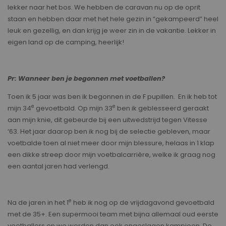
lekker naar het bos. We hebben de caravan nu op de oprit
staan en hebben daar met het hele gezin in “gekampeerd” heel
leuk en gezellig, en dan krijg je weer zin in de vakantie. Lekker in
eigen land op de camping, heerlijk!
Pr: Wanneer ben je begonnen met voetballen?
Toen ik 5 jaar was ben ik begonnen in de F pupillen. En ik heb tot
e
e
mijn 34
gevoetbald. Op mijn 33
ben ik geblesseerd geraakt
aan mijn knie, dit gebeurde bij een uitwedstrijd tegen Vitesse
‘63. Het jaar daarop ben ik nog bij de selectie gebleven, maar
voetbalde toen al niet meer door mijn blessure, helaas in 1 klap
een dikke streep door mijn voetbalcarrière, welke ik graag nog
een aantal jaren had verlengd.
e
Na de jaren in het 1
heb ik nog op de vrijdagavond gevoetbald
met de 35+. Een supermooi team met bijna allemaal oud eerste
voetballers en we werden dan ook ongeslagen kampioen. De