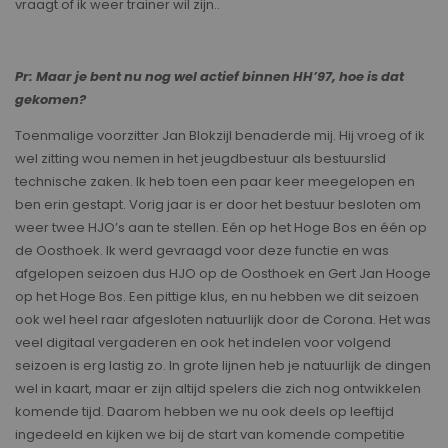
vraagt of ik weer trainer wil zijn..
Pr: Maar je bent nu nog wel actief binnen HH’97, hoe is dat
gekomen?
Toenmalige voorzitter Jan Blokzijl benaderde mij. Hij vroeg of ik
wel zitting wou nemen in het jeugdbestuur als bestuurslid
technische zaken. Ik heb toen een paar keer meegelopen en
ben erin gestapt. Vorig jaar is er door het bestuur besloten om
weer twee HJO’s aan te stellen. Eén op het Hoge Bos en één op
de Oosthoek. Ik werd gevraagd voor deze functie en was
afgelopen seizoen dus HJO op de Oosthoek en Gert Jan Hooge
op het Hoge Bos. Een pittige klus, en nu hebben we dit seizoen
ook wel heel raar afgesloten natuurlijk door de Corona. Het was
veel digitaal vergaderen en ook het indelen voor volgend
seizoen is erg lastig zo. In grote lijnen heb je natuurlijk de dingen
wel in kaart, maar er zijn altijd spelers die zich nog ontwikkelen
komende tijd. Daarom hebben we nu ook deels op leeftijd
ingedeeld en kijken we bij de start van komende competitie