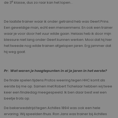
e
de 3
klasse, dus zo raar kan het lopen…
De laatste trainer waar ik onder getraind heb was Geert Prins.
Een geweldige man, echt een mensenmens. En ook een trainer
waar je voor door het vuur wilde gaan. Helaas heb ik door mijn
blessure niet lang onder Geert kunnen werken. Mooi dat hij hier
het tweede nog wilde trainen afgelopen jaren. Erg jammer dat
hij weg gaat.
Pr: Wat waren je hoogtepunten in al je jaren in het eerste?
De finale spelen tijdens Protos weering tegen HHC komt als
eerste bij me op. Samen met Robert Tichelaar hebben wij twee
keer een finaledag meegespeeld. Ik ben daar best wel een
beetje trots op.
De bekerwedstrijd tegen Achilles 1894 was ook een hele
ervaring. Wij speelden thuis. Ron Jans was trainer bij Achilles