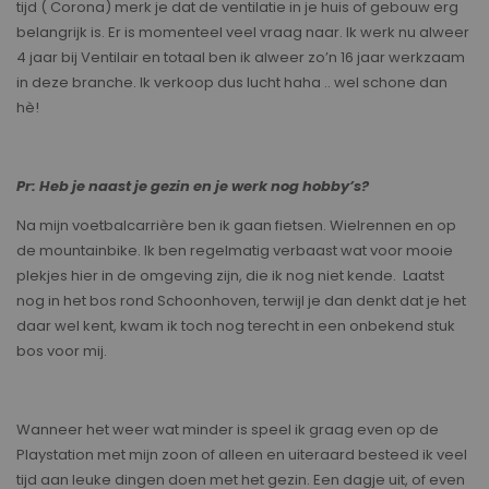
tijd ( Corona) merk je dat de ventilatie in je huis of gebouw erg
belangrijk is. Er is momenteel veel vraag naar. Ik werk nu alweer
4 jaar bij Ventilair en totaal ben ik alweer zo’n 16 jaar werkzaam
in deze branche. Ik verkoop dus lucht haha .. wel schone dan
hè!
Pr: Heb je naast je gezin en je werk nog hobby’s?
Na mijn voetbalcarrière ben ik gaan fietsen. Wielrennen en op
de mountainbike. Ik ben regelmatig verbaast wat voor mooie
plekjes hier in de omgeving zijn, die ik nog niet kende. Laatst
nog in het bos rond Schoonhoven, terwijl je dan denkt dat je het
daar wel kent, kwam ik toch nog terecht in een onbekend stuk
bos voor mij.
Wanneer het weer wat minder is speel ik graag even op de
Playstation met mijn zoon of alleen en uiteraard besteed ik veel
tijd aan leuke dingen doen met het gezin. Een dagje uit, of even