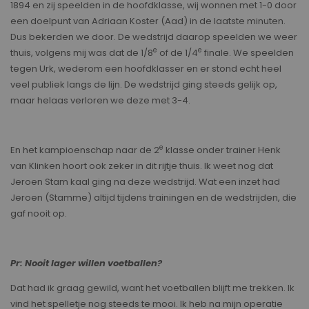
1894 en zij speelden in de hoofdklasse, wij wonnen met 1-0 door
een doelpunt van Adriaan Koster (Aad) in de laatste minuten.
Dus bekerden we door. De wedstrijd daarop speelden we weer
e
e
thuis, volgens mij was dat de 1/8
of de 1/4
finale. We speelden
tegen Urk, wederom een hoofdklasser en er stond echt heel
veel publiek langs de lijn. De wedstrijd ging steeds gelijk op,
maar helaas verloren we deze met 3-4.
e
En het kampioenschap naar de 2
klasse onder trainer Henk
van Klinken hoort ook zeker in dit rijtje thuis. Ik weet nog dat
Jeroen Stam kaal ging na deze wedstrijd. Wat een inzet had
Jeroen (Stamme) altijd tijdens trainingen en de wedstrijden, die
gaf nooit op.
Pr: Nooit lager willen voetballen?
Dat had ik graag gewild, want het voetballen blijft me trekken. Ik
vind het spelletje nog steeds te mooi. Ik heb na mijn operatie