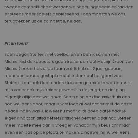
tweede competitiehelft werden we hoger ingedeeld en raakten
er steeds meer spelers geblesseerd. Toen moesten we ons
terugtrekken uit de competitie, helaas.
Pr: En toen?
Toen begon Steffen met voetballen en ben ik samen met
Michiel Kist de kabouters gaan trainen, omdat Mathijn (zoon van
Michiel) ook in hetzelfde team zat. Ik heb dit 2 jaar gedaan,
maar ben ermee gestopt omdat ik denk dat het goed voor
Steffen is om ook door andere trainers getraind te worden. Al is
mijn vader ook mijn trainer geweest in de jeugd, en dat ging
eigenlijk altijd best wel goed. Soms ging de discussie thuis dan
nog wel eens door, maar ik wist toen al wel dat dit met de beste
bedoelingen was J. Ik weet nu maar al te goed dat je naar je
eigen kind toch altijd net iets kritischer bent en daar had Steffen
meer moeite mee dan ik vroeger, vandaar mijn keus om maar
even een pas op de plaats te maken, alhoewel hij nu wel eens