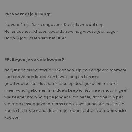
PR: Voetbal je al lang?
Ja, vanaf mijn 6e zo ongeveer. Destijds was dat nog
Hollandscheveld, toen speelden we nog wedstrijden tegen
Hodo. 2 jaar later werd het HH97
PR: Begon je ook als keeper?
Nee, ik ben als voetballer begonnen. Op een gegeven moment
zochten ze een keeper en ik was lang en kon niet
goed voetballen, dus ben ik toen op doel gezet en er nooit
meer vanaf gekomen. Inmiddels keep ik niet meer, maar ik geef
wel keeperstraining bij de jongens van het 1e, dat doe ik 1x per
week op dinsdagavond. Soms keep ik wel bij het 4e, het liefste
zou ik dit elk weekend doen maar daar hebben ze al een vaste
keeper.