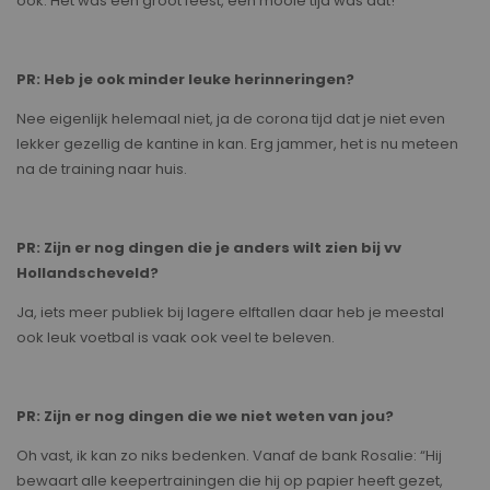
ook. Het was één groot feest, een mooie tijd was dat!
PR: Heb je ook minder leuke herinneringen?
Nee eigenlijk helemaal niet, ja de corona tijd dat je niet even
lekker gezellig de kantine in kan. Erg jammer, het is nu meteen
na de training naar huis.
PR: Zijn er nog dingen die je anders wilt zien bij vv
Hollandscheveld?
Ja, iets meer publiek bij lagere elftallen daar heb je meestal
ook leuk voetbal is vaak ook veel te beleven.
PR: Zijn er nog dingen die we niet weten van jou?
Oh vast, ik kan zo niks bedenken. Vanaf de bank Rosalie: “Hij
bewaart alle keepertrainingen die hij op papier heeft gezet,