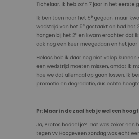
Tichelaar. Ik heb zo’n 7 jaar in het eerst
e
Ik ben toen naar het 5
gegaan, maar kwam 
e
wedstrijd van het 5
gestaakt en had het 
e
hangen bij het 2
en kwam erachter dat ik d
ook nog een keer meegedaan en het jaar e
Helaas heb ik daar nog niet volop kunnen v
een wedstrijd moeten missen, omdat ik moe
hoe we dat allemaal op gaan lossen. Ik 
promotie en degradatie, dus echte hoogte
Pr: Maar in de zaal heb je wel een hoog
Ja, Protos bedoel je? Dat was zeker een h
tegen vv Hoogeveen zondag was echt een 