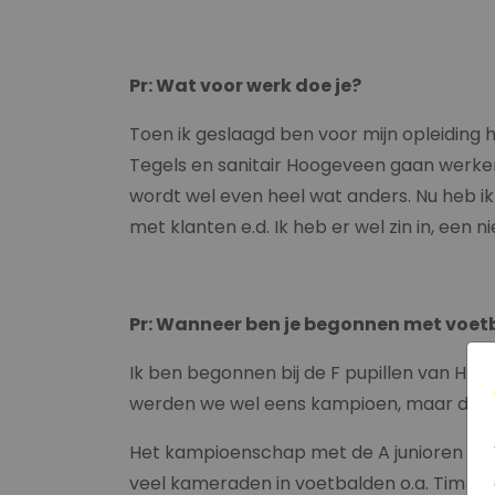
Pr: Wat voor werk doe je?
Toen ik geslaagd ben voor mijn opleiding he
Tegels en sanitair Hoogeveen gaan werken.
wordt wel even heel wat anders. Nu heb ik 
met klanten e.d. Ik heb er wel zin in, een n
Pr: Wanneer ben je begonnen met voet
Ik ben begonnen bij de F pupillen van HH’97
werden we wel eens kampioen, maar daar 
Het kampioenschap met de A junioren herin
veel kameraden in voetbalden o.a. Tim Vo