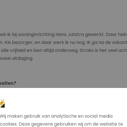
b ik bij woninginrichting Hans Jutstra gewerkt. Daar heb ik
 Als bezorger, en daar werk ik nu nog. Ik ga na de vakant
alle vrijheid en ben altijd onderweg. Straks is het veel 
ieuwe uitdaging.
ballen?
e
. Ik weet niet zeker of dat vanaf mijn 6
was of wat later.
kan ik me niet zoveel meer van herinneren.
ner ik me nog wel. Dat was een mooie afsluiting van mijn
Wij maken gebruik van analytische en social media
s, Wesley Annen, Erik Klunder, Maurice Kuiper en Mark Sc
cookies. Deze gegevens gebruiken wij om de website te