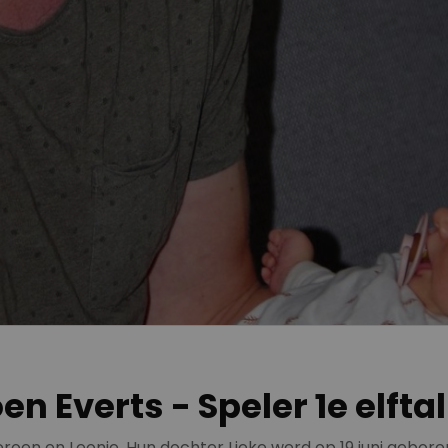
 Everts - Speler 1e elftal
eroen en Leonie. Hun dochter Lieke werd op 19 juni gebore