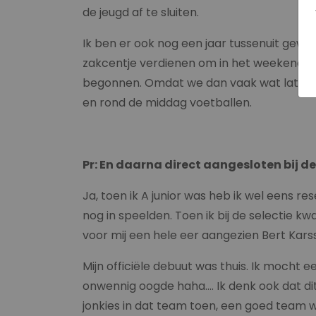
de jeugd af te sluiten.
Ik ben er ook nog een jaar tussenuit gewee
zakcentje verdienen om in het weekend uit 
begonnen. Omdat we dan vaak wat later vo
en rond de middag voetballen.
Pr: En daarna direct aangesloten bij de
Ja, toen ik A junior was heb ik wel eens r
nog in speelden. Toen ik bij de selectie 
voor mij een hele eer aangezien Bert Ka
Mijn officiële debuut was thuis. Ik mocht ee
onwennig oogde haha…. Ik denk ook dat dit 
jonkies in dat team toen, een goed team w