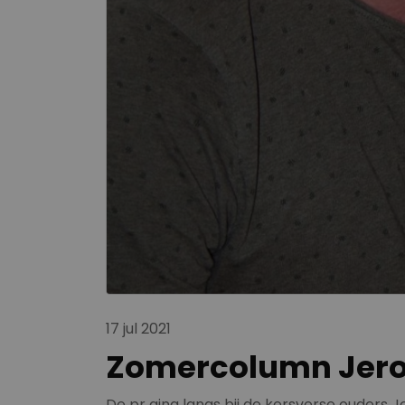
17 jul 2021
Zomercolumn Jeroen
De pr ging langs bij de kersverse ouders J