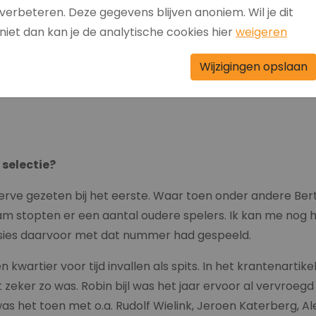
verbeteren. Deze gegevens blijven anoniem. Wil je dit
niet dan kan je de analytische cookies hier
weigeren
st. In de B junioren ben ik gestopt om bij Piet Martens te
te kunnen. Maar ik miste de gezelligheid en het voetballe
Wijzigingen opslaan
etbalden kon ik voor die tijd nog in werken. Dus kon ik
 selectie?
eserve gezeten bij het eerste. Waar toen onder andere Bert
kwam stopten er een aantal oudere spelers. Ik kan me nog
rssies daarvoor met dat nummer had gespeeld.
n kwartier voor tijd invallen als spits. In het krantenartik
zeker zo was. Robin bijl was het jaar ervoor al vervroeg
as het toen met o.a. Rudolf Wielink, Jeroen Katerberg, A