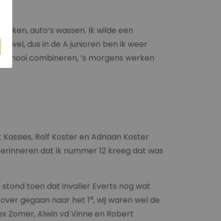
 werken, auto’s wassen. Ik wilde een
n wel, dus in de A junioren ben ik weer
 het mooi combineren, ’s morgens werken
 Kassies, Ralf Koster en Adriaan Koster
 herinneren dat ik nummer 12 kreeg dat was
el stond toen dat invaller Everts nog wat
e
d over gegaan naar het 1
, wij waren wel de
lex Zomer, Alwin vd Vinne en Robert