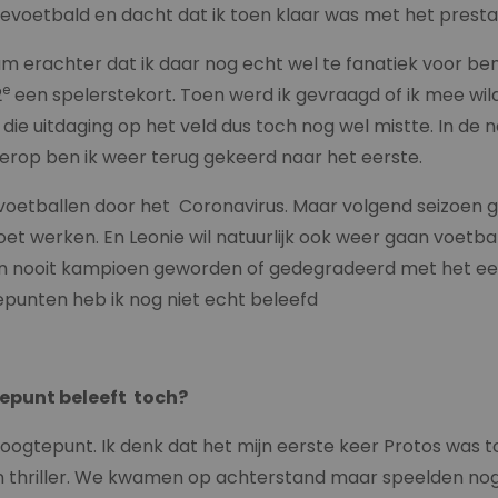
e gevoetbald en dacht dat ik toen klaar was met het presta
erachter dat ik daar nog echt wel te fanatiek voor ben
e
2
een spelerstekort. Toen werd ik gevraagd of ik mee wilde
ie uitdaging op het veld dus toch nog wel mistte. In de 
rop ben ik weer terug gekeerd naar het eerste.
oetballen door het Coronavirus. Maar volgend seizoen ga i
t werken. En Leonie wil natuurlijk ook weer gaan voetbal
ben nooit kampioen geworden of gedegradeerd met het ee
punten heb ik nog niet echt beleefd
tepunt beleeft toch?
oogtepunt. Ik denk dat het mijn eerste keer Protos was t
thriller. We kwamen op achterstand maar speelden nog g