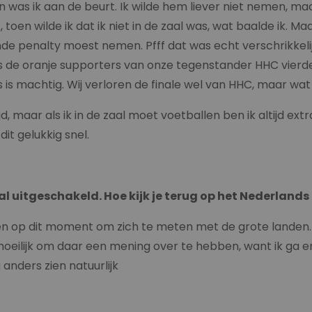
n was ik aan de beurt. Ik wilde hem liever niet nemen, 
 toen wilde ik dat ik niet in de zaal was, wat baalde ik. Ma
nde penalty moest nemen. Pfff dat was echt verschrikkelij
lfs de oranje supporters van onze tegenstander HHC vierde
s is machtig. Wij verloren de finale wel van HHC, maar wa
jd, maar als ik in de zaal moet voetballen ben ik altijd 
it gelukkig snel.
al ui
tgeschakeld. Hoe kijk je terug op het Nederlands 
ben op dit moment om zich te meten met de grote landen
el moeilijk om daar een mening over te hebben, want ik ga e
anders zien natuurlijk