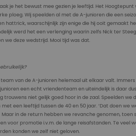
maak je het bewust mee gezien je leeftijd. Het Hoogtepunt
rke ploeg. Wij speelden al met de A-junioren die een seizo
 hattrick, waarschijnlijk zijn enige die hij ooit gemaakt 
delijk werd het een verlenging waarin zelfs Nick ter Steeg
we deze wedstrijd. Mooi tijd was dat.
bruikelijk?
je team van de A-junioren helemaal uit elkaar valt. Imme
unioren een echt vriendenteam en uiteindelijk is daar d
g trouwens niet gelijk goed hoor in de zaal. Speelden we d
 met een leeftijd tussen de 40 en 50 jaar. ‘Dat doen we w
zo. Maar in de return hebben we revanche genomen, toen sn
n voor promotie i.v.m. de lange reisafstanden. Te veel 
den konden we zelf niet geloven.