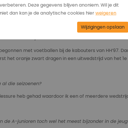
verbeteren. Deze gegevens blijven anoniem. Wil je dit
niet dan kan je de analytische cookies hier
weigeren
Wijzigingen opslaan
andscheveld
c.q. HH’97 Jan?
 ik begonnen met voetballen bij de kabouters van HH’97. 
rst het oranje zwart dragen in een uitwedstrijd van het 1
e
 al die seizoenen?
n blessure heb gehad waardoor ik een of meerdere wedstri
in de A-junioren toch wel het meest bijzonder in de jeu