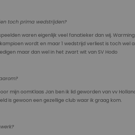
den toch prima wedstrijden?
peelden waren eigenlijk veel fanatieker dan wij. Warming-
jk kampioen wordt en maar 1 wedstrijd verliest is toch wel
dedigen maar dan wel in het zwart wit van SV Hodo
waarom?
 Door mijn oomKlaas Jan ben ik lid geworden van vv Holla
veld is gewoon een gezellige club waar ik graag kom.
. werk?