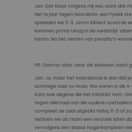
Jan: Dat klopt volgens mij wel, want dat 
het 1
e
jaar tegen Noordster, een fysiek ste
speelden we 3-3. Jeron Kikkert scoorde een
kwamen prima terug in de wedstrijd. Uitein
kwam. Na het nemen van penalty’s wonnen 
PR: Daarna door naar de senioren zoals ge
Jan: Ja, maar het waardeloze is dan dat 
sommige naar sv Hodo. We waren in de A-j
Kats was degene die het initiatief nam. Gin
tegen allemaal van die oudere voetballers
compleet de zaal uitgetikt haha, 11-0 of 
hebben we als team een verzoek laten doe
vervolgens een klasse hogerkampioen wer