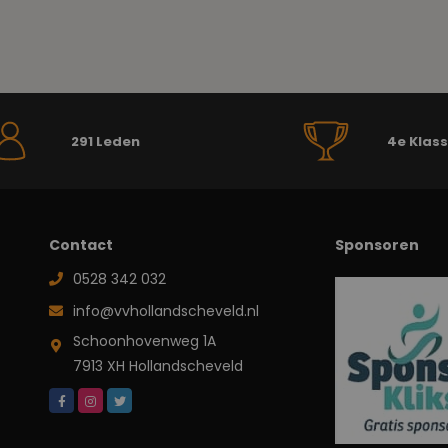
291 Leden
4e Klas
Contact
Sponsoren
0528 342 032
info@vvhollandscheveld.nl
Schoonhovenweg 1A
7913 XH Hollandscheveld