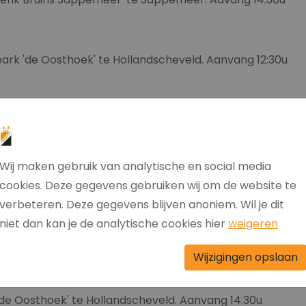
park 'de Oosthoek' te Hollandscheveld. Aanvang 12:30u
ortpark 'Hoge Bos' te Hollandscheveld. Aanvang 14:00u
Wij maken gebruik van analytische en social media
k 'de Oosthoek' te Hollandscheveld. Aanvang 14:30u
cookies. Deze gegevens gebruiken wij om de website te
verbeteren. Deze gegevens blijven anoniem. Wil je dit
niet dan kan je de analytische cookies hier
weigeren
k 'Klinkenvlier' te Coevorden. Aanvang 14:30u
Wijzigingen opslaan
'de Oosthoek' te Hollandscheveld. Aanvang 14:30u