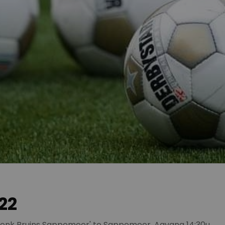
22
'Henk Bruins Sappemeer' te Sappemeer. Aavang 14:30u