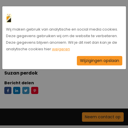
Oefenwedstrijden:
- Hollandscheveld 1 - VCG 1
, Sportpark 'de Oosthoek' te
Hollandscheveld. Aanvang 14:30u
Wij maken gebruik van analytische en social media cookies.
Deze gegevens gebruiken wij om de website te verbeteren.
Deze gegevens blijven anoniem. Wil je dit niet dan kan je de
analytische cookies hier
weigeren
- HHC Vr. 1 - Hollandscheveld Vr. 1
, Sportpark 'de Boshoek' te
Hardenberg. Aanvang 15:00u
Wijzigingen opslaan
Suzan perdok
Bericht delen
Neem contact op