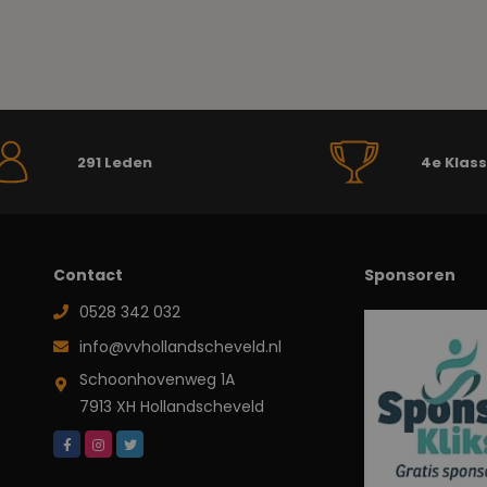
291 Leden
4e Klas
Contact
Sponsoren
0528 342 032
info@vvhollandscheveld.nl
Schoonhovenweg 1A
7913 XH Hollandscheveld