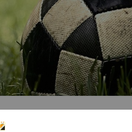
022
k 'de Tussenboerslanden' te Nijeveen. Aanvang 14:30u