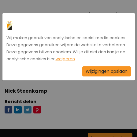
- Hollandscheveld 4 - MSC 3
, Sportpark 'de Oosthoek' te
Hollandscheveld. Aanvang 14:30u
Wij maken gebruik van analytische en social media cookies.
- HZVV 10 - Hollandscheveld 5
, Sportpark 'Bentinckdijk' te
Deze gegevens gebruiken wij om de website te verbeteren.
Hoogeveen. Aanvang 14:30u
Deze gegevens blijven anoniem. Wil je dit niet dan kan je de
analytische cookies hier
weigeren
Wijzigingen opslaan
Nick Steenkamp
Bericht delen