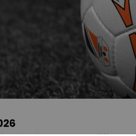
026
k 'Bentinckspark' te Hoogeveen. Aanvang 13:00u