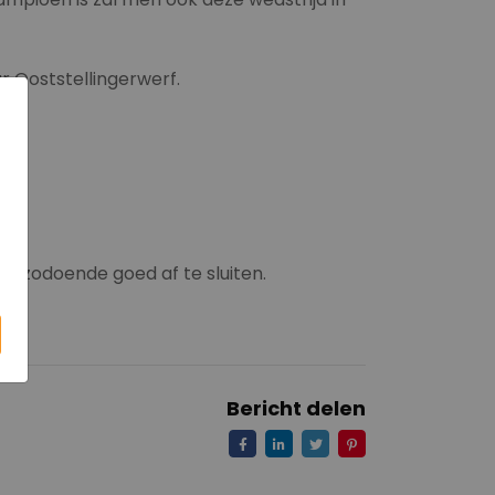
 Ooststellingerwerf.
en zodoende goed af te sluiten.
Bericht delen