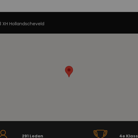
 XH Hollandscheveld
291 Leden
4e Klas