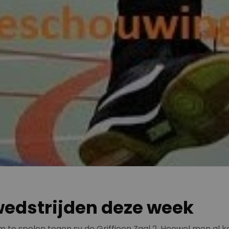
 wedstrijden deze week
te spelen tegen sv de Griffioen Zaal 2. Hoewel men al ka