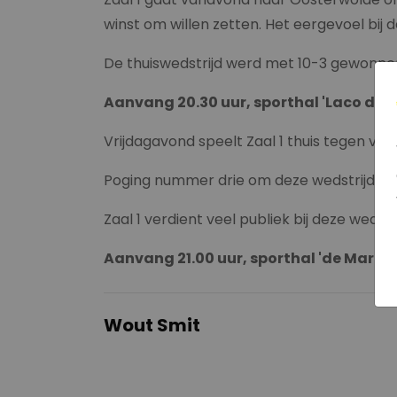
winst om willen zetten. Het eergevoel bij
De thuiswedstrijd werd met 10-3 gewonnen
Aanvang 20.30 uur, sporthal 'Laco de 
Vrijdagavond speelt Zaal 1 thuis tegen vv 
Poging nummer drie om deze wedstrijd te s
Zaal 1 verdient veel publiek bij deze wed
Aanvang 21.00 uur, sporthal 'de Marke
Wout Smit