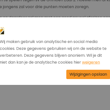
 de jongens zal voor drie punten moeten zoregn.
 en daardoor zal men met een goed gevoel afreizen naar
Boekhorst' te Oosterwolde
Hoogeveen 6, teminste als ze niet weer afzeggen....
Wij maken gebruik van analytische en social media
cookies. Deze gegevens gebruiken wij om de website te
pelen voor Zaal 1.
verbeteren. Deze gegevens blijven anoniem. Wil je dit
strijd om de kampioenen een hart onder de riem te steken 
niet dan kan je de analytische cookies hier
weigeren
' te Hollandscheveld
Wijzigingen opslaan