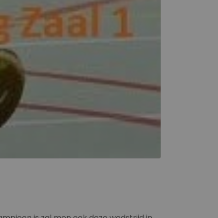
mpioen is zal men ook deze wedstrijd in