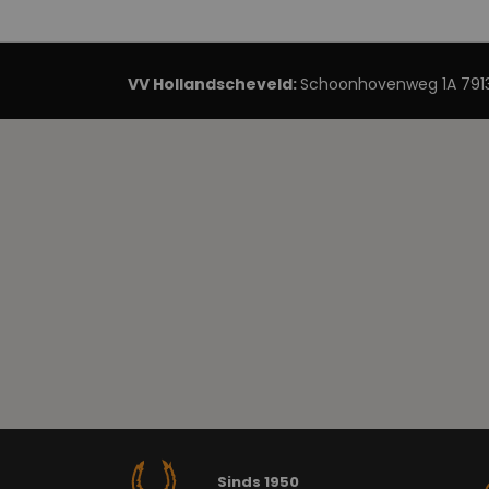
VV Hollandscheveld:
Schoonhovenweg 1A 7913
Sinds 1950