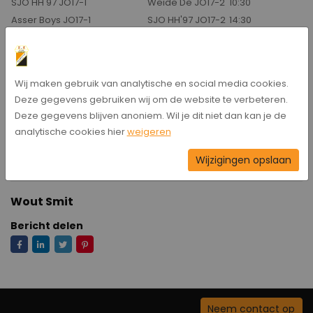
SJO HH'97 JO17-1
Weide De JO17-2
10:30
Asser Boys JO17-1
SJO HH'97 JO17-2
14:30
SJO HH'97 JO13-1
DESZ JO13-1
9:00
SJO HH'97 JO13-2G
VVAK JO13-1G
10:30
Raptim JO9-3
SJO HH'97 JO9-1
9:30
Wij maken gebruik van analytische en social media cookies.
Staphorst JO8-2
SJO HH'97 jO8-2G
11:00
Deze gegevens gebruiken wij om de website te verbeteren.
ST FC Meppel/Alcides MO15-3
SJO HH'97 MO15-1
10:45
Deze gegevens blijven anoniem. Wil je dit niet dan kan je de
DVC Appingedam G1
SJO HH'97 G1
14:30
analytische cookies hier
weigeren
Bestuursdienst:
Albert Annen
Wijzigingen opslaan
Wout Smit
Bericht delen
Neem contact op