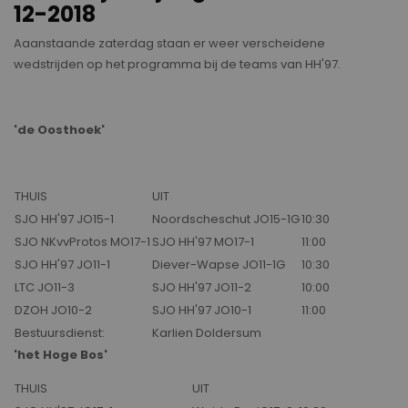
12-2018
Aaanstaande zaterdag staan er weer verscheidene
wedstrijden op het programma bij de teams van HH'97.
'de Oosthoek'
THUIS
UIT
SJO HH'97 JO15-1
Noordscheschut JO15-1G
10:30
SJO NKvvProtos MO17-1
SJO HH'97 MO17-1
11:00
SJO HH'97 JO11-1
Diever-Wapse JO11-1G
10:30
LTC JO11-3
SJO HH'97 JO11-2
10:00
DZOH JO10-2
SJO HH'97 JO10-1
11:00
Bestuursdienst:
Karlien Doldersum
'het Hoge Bos'
THUIS
UIT