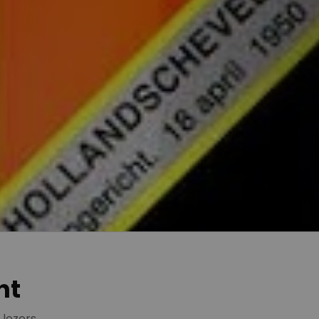
ht
lezers,