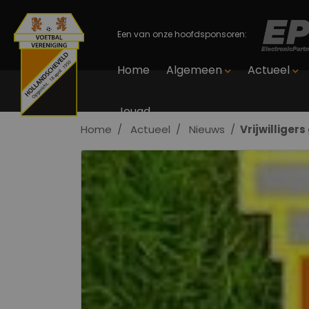
Een van onze hoofdsponsoren:
Home
Algemeen
Actueel
Jeugd
Home
Actueel
Nieuws
Vrijwilliger