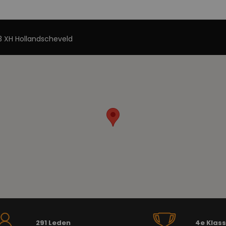
 XH Hollandscheveld
291 Leden
4e Klas