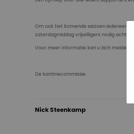
Om ook het komende seizoen iedereen van
zaterdagmiddag vrijwilligers nodig achter de
Voor meer informatie kan u zich melden bij
De kantinecommissie.
Nick Steenkamp