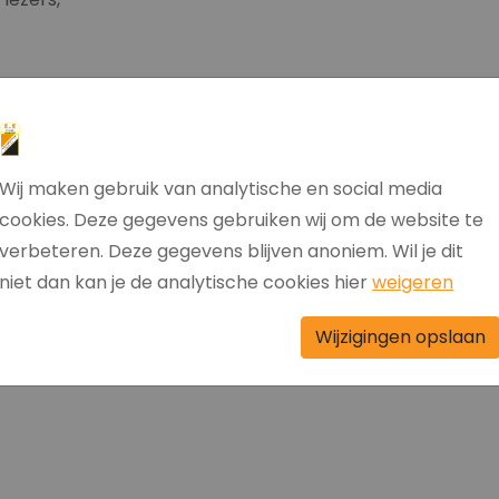
 een drankje kunnen voorzien zijn wij voor de dinsdag,
 bar, om de huidige vrijwilligers niet te veel te belasten.
 Jannie Vos ( tel: 06-14118514)
Wij maken gebruik van analytische en social media
cookies. Deze gegevens gebruiken wij om de website te
verbeteren. Deze gegevens blijven anoniem. Wil je dit
niet dan kan je de analytische cookies hier
weigeren
Wijzigingen opslaan