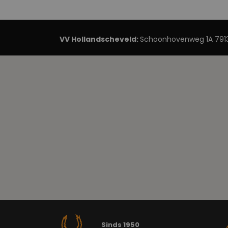
VV Hollandscheveld:
Schoonhovenweg 1A 7913
Sinds 1950