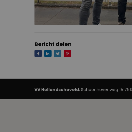
Bericht delen
VV Hollandscheveld:
Schoonhovenweg 1A 7913