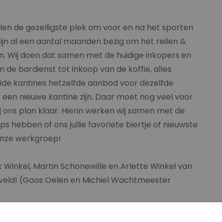
elen de gezelligste plek om voor en na het sporten
 zijn al een aantal maanden bezig om het reilen &
en. Wij doen dat samen met de huidige inkopers en
 in de bardienst tot inkoop van de koffie, alles
beide kantines hetzelfde aanbod voor dezelfde
jk een nieuwe kantine zijn. Daar moet nog veel voor
 ons plan klaar. Hierin werken wij samen met de
s hebben of ons jullie favoriete biertje of nieuwste
 onze werkgroep!
wijk Winkel, Martin Schonewille en Arlette Winkel van
eveld! (Goos Oelen en Michiel Wachtmeester