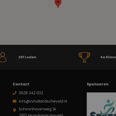
291 Leden
4e Klas
Contact
Sponsoren
0528 342 032
info@vvhollandscheveld.nl
Schoonhovenweg 1A
7913 XH Hollandscheveld