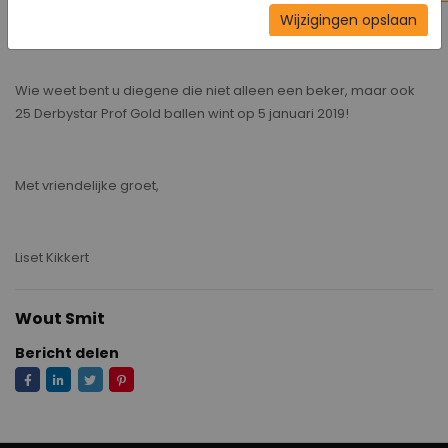
voor het betreffende bericht.
Wijzigingen opslaan
Wie weet bent u diegene die niet alleen een beker, maar ook
25 Derbystar Prof Gold ballen wint op 5 januari 2019!
Met vriendelijke groet,
Liset Kikkert
Wout Smit
Bericht delen