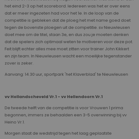
het eind 2-3 op het scorebord. Iedereen was het er over eens
dat er meer ingezeten had voor het 1e. In de loop van de
competitie is gebleken dat de ploeg het met name goed doet
tegen de bovenste ploegen uit de competitie. sv Nieuwleusen
doet mee om de titel, staan 3e, en dus zou je moeten denken
dat de spelers zich optimaal weten te motiveren voor deze pot.
Feit blijft echter alles mee moet zitten voor trainer John Kikkert
en zijn team. In Nieuwleusen wacht een moeilijke tegenstander
zover is zeker.
Aanvang: 14.30 uur, sportpark 'het Klaverblad' te Nieuwleusen
vv Hollandscheveld Vr.1 - vv Hellendoorn Vr.1
De tweede helft van de competitie is voor Vrouwen 1 prima
begonnen, immers ze behaalden een 3-5 overwinning bij vv
Heino Vr.1.
Morgen staat de wedstrijd tegen het laag geplaatste