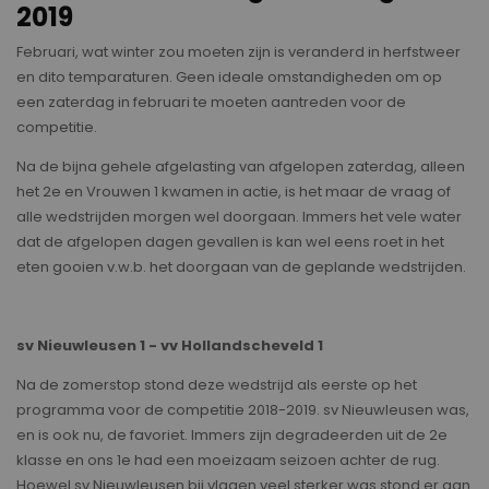
2019
Februari, wat winter zou moeten zijn is veranderd in herfstweer
en dito temparaturen. Geen ideale omstandigheden om op
een zaterdag in februari te moeten aantreden voor de
competitie.
Na de bijna gehele afgelasting van afgelopen zaterdag, alleen
het 2e en Vrouwen 1 kwamen in actie, is het maar de vraag of
alle wedstrijden morgen wel doorgaan. Immers het vele water
dat de afgelopen dagen gevallen is kan wel eens roet in het
eten gooien v.w.b. het doorgaan van de geplande wedstrijden.
sv Nieuwleusen 1 - vv Hollandscheveld 1
Na de zomerstop stond deze wedstrijd als eerste op het
programma voor de competitie 2018-2019. sv Nieuwleusen was,
en is ook nu, de favoriet. Immers zijn degradeerden uit de 2e
klasse en ons 1e had een moeizaam seizoen achter de rug.
Hoewel sv Nieuwleusen bij vlagen veel sterker was stond er aan