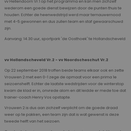
vv Hellendoorn Vr.1 op het programma en kan men zichzelf
wederom een goede dienst bewijzen door de punten thuis te
houden. Echter de heenwedstrijd werd maar ternauwernood
met 4-5 gewonnen en dus zullen team en staf gewaarschuwd
zijn.
Aanvang: 14.30 uur, sportpark 'de Oosthoek' te Hollandscheveld
vv Hollandscheveld Vr.2 - vv Noordscheschut Vr.2
Op 22 september 2018 troffen beide teams elkaar ook en zette
Vrouwen 2 met een 0-1 zege de opmaat voor een prima 1e
seizoenshelft. Echter de laatste wedstrijden voor de winterstop
kwam de klad er in, onvrede alom en dit leidde er mede toe dat
trainer-coach Henry Vos opstapte.
Vrouwen 2 is dus aan zichzelf verplicht om de goede draad
weer op te pakken, een team zijn dat is wat gewenst is deze
tweede helft van het seizoen.