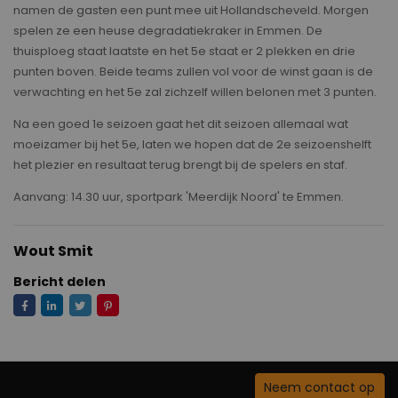
namen de gasten een punt mee uit Hollandscheveld. Morgen
spelen ze een heuse degradatiekraker in Emmen. De
thuisploeg staat laatste en het 5e staat er 2 plekken en drie
punten boven. Beide teams zullen vol voor de winst gaan is de
verwachting en het 5e zal zichzelf willen belonen met 3 punten.
Na een goed 1e seizoen gaat het dit seizoen allemaal wat
moeizamer bij het 5e, laten we hopen dat de 2e seizoenshelft
het plezier en resultaat terug brengt bij de spelers en staf.
Aanvang: 14.30 uur, sportpark 'Meerdijk Noord' te Emmen.
Wout Smit
Bericht delen
Neem contact op