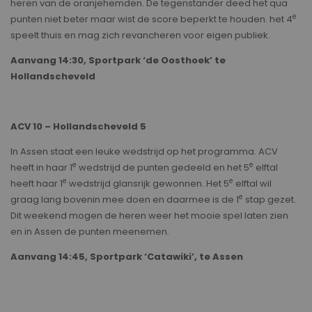
heren van de oranjehemden. De tegenstander deed het qua
e
punten niet beter maar wist de score beperkt te houden. het 4
speelt thuis en mag zich revancheren voor eigen publiek.
Aanvang 14:30, Sportpark ‘de Oosthoek’ te
Hollandscheveld
ACV 10 – Hollandscheveld 5
In Assen staat een leuke wedstrijd op het programma. ACV
e
e
heeft in haar 1
wedstrijd de punten gedeeld en het 5
elftal
e
e
heeft haar 1
wedstrijd glansrijk gewonnen. Het 5
elftal wil
e
graag lang bovenin mee doen en daarmee is de 1
stap gezet.
Dit weekend mogen de heren weer het mooie spel laten zien
en in Assen de punten meenemen.
Aanvang 14:45, Sportpark ‘Catawiki’, te Assen