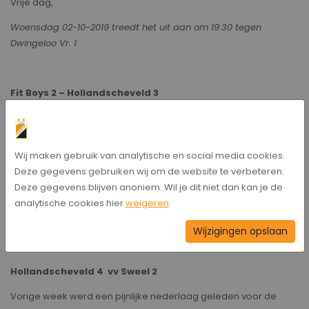
Vrije dag,
Woensdag 02-10-2019 treedt het uit aan om 19:30 tegen
Dwingeloo Vr. 1
Fit Boys 2 – Hollandscheveld 3
e
Ons 3
elftal speelt dit weekend in Beilen. De tegenstander
e
e
wisten hun 1
wedstrijd ook niet te winnen, ons 3
wist dat ook
niet te doen. Onverwachts werd er vorige week een nederlaag
Wij maken gebruik van analytische en social media cookies.
geleden tegen buurtgenoot HZVV. Met de aspiraties die de
Deze gegevens gebruiken wij om de website te verbeteren.
heren hebben is het van belang dat de 3 punten weer mee
Deze gegevens blijven anoniem. Wil je dit niet dan kan je de
komen richting Hollandscheveld.
analytische cookies hier
weigeren
Aanvang 14:30, Sportpark ‘Noordwest’ te Beilen
Wijzigingen opslaan
Hollandscheveld 4 vv Sweel 2
Vorige week werd een pijnlijke nederlaag geleden voor de