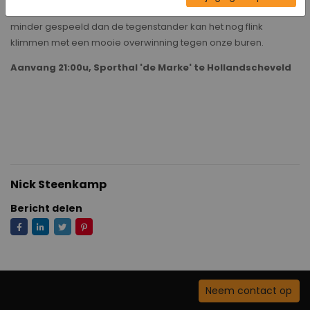
proberen om daar een stokje voor te steken. Met 6 wedstrijden
minder gespeeld dan de tegenstander kan het nog flink
klimmen met een mooie overwinning tegen onze buren.
Aanvang 21:00u, Sporthal 'de Marke' te Hollandscheveld
Nick Steenkamp
Bericht delen
Neem contact op