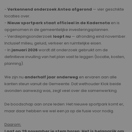
-
Verkennend onderzoek Antea afgerond
— vier geschikte
locaties over.
-
Nieuw sportpark staat officieel in de Kadernota
en is
opgenomen in de gemeentelijke investeringsplannen.
- Verdiepingsonderzoek
loopt nu
— afronding eind november.
Inclusief milieu, geluid, verkeer en ruimtelijke eisen.
- In
januari 2026
wordt dit onderzoek gebruikt om de
definitieve invulling van het plan vast te leggen (locatie, kosten,
planning).
We zijn nu
anderhalf jaar onderweg
en ervaren aan alle
kanten steun vanuit de Gemeente. Dat wethouder Klok beide
avonden aanwezig was, zegt veel over die samenwerking.
De boodschap aan onze leden: Het nieuwe sportpark komt er,
maar daar hebben we wel een ja op de fusie voor nodig.
Daarom:
Laat op 29 november je stem horen. Het is belangrijk om