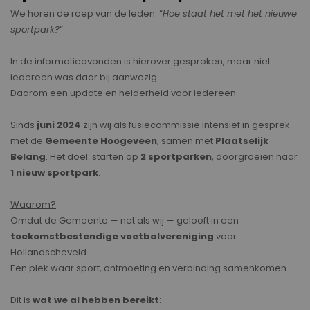
We horen de roep van de leden: “
Hoe staat het met het nieuwe
sportpark?
”
In de informatieavonden is hierover gesproken, maar niet
iedereen was daar bij aanwezig.
Daarom een update en helderheid voor iedereen.
Sinds
juni 2024
zijn wij als fusiecommissie intensief in gesprek
met de
Gemeente Hoogeveen
, samen met
Plaatselijk
Belang
. Het doel: starten op
2 sportparken
, doorgroeien naar
1 nieuw sportpark
.
Waarom?
Omdat de Gemeente — net als wij — gelooft in een
toekomstbestendige voetbalvereniging
voor
Hollandscheveld.
Een plek waar sport, ontmoeting en verbinding samenkomen.
Dit is
wat we al hebben bereikt
: