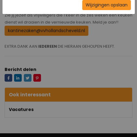
Wijzigingen opslaan
Zie jij jezelf als vrijwilligers die 1 keer in de zes weken een keuken
dienst wil draaien in de vernieuwde keuken. Meld je aan!!
kantinezaken@vvhollandscheveld.nl
EXTRA DANK AAN
IEDEREEN
DIE HIERAAN GEHOLPEN HEEFT.
Bericht delen
Ook interessant
Vacatures