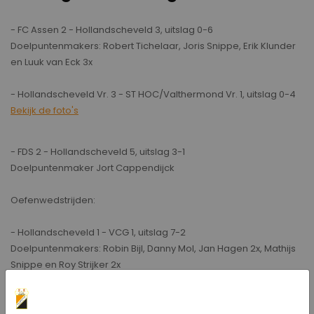
- FC Assen 2 - Hollandscheveld 3, uitslag 0-6
Doelpuntenmakers: Robert Tichelaar, Joris Snippe, Erik Klunder
en Luuk van Eck 3x
- Hollandscheveld Vr. 3 - ST HOC/Valthermond Vr. 1, uitslag 0-4
Bekijk de foto's
- FDS 2 - Hollandscheveld 5, uitslag 3-1
Doelpuntenmaker Jort Cappendijck
Oefenwedstrijden:
- Hollandscheveld 1 - VCG 1, uitslag 7-2
Doelpuntenmakers: Robin Bijl, Danny Mol, Jan Hagen 2x, Mathijs
Snippe en Roy Strijker 2x
Bekijk de foto's