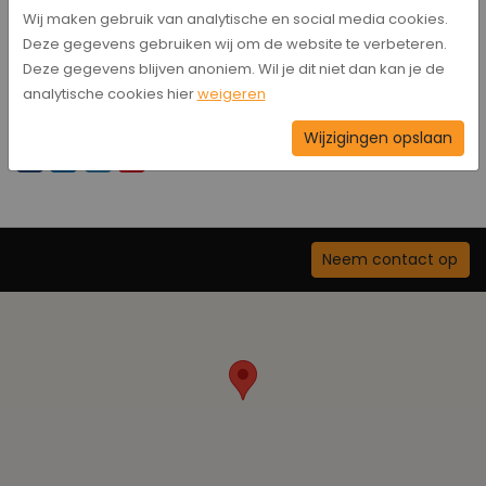
Wij maken gebruik van analytische en social media cookies.
- HHC Vr. 1 - Hollandscheveld Vr. 1, uitslag 7-0
Deze gegevens gebruiken wij om de website te verbeteren.
Deze gegevens blijven anoniem. Wil je dit niet dan kan je de
Suzan perdok
analytische cookies hier
weigeren
Bericht delen
Wijzigingen opslaan
Neem contact op