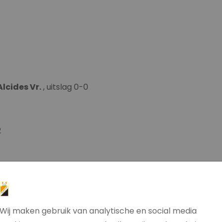
Alcides Vr.
, uitslag 0-0
2
lcides Vr. 3,
uitslag 0-1
Wij maken gebruik van analytische en social media