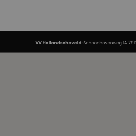
VV Hollandscheveld:
Schoonhovenweg 1A 7913