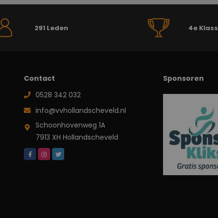
291 Leden
4e Klas
Contact
Sponsoren
0528 342 032
info@vvhollandscheveld.nl
Schoonhovenweg 1A
7913 XH Hollandscheveld