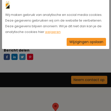
- Hardenberg '85 - Hollandscheveld Vr. 2 (Oefen),
uitslag
Wij maken gebruik van analytische en social media cookies.
8-0
Deze gegevens gebruiken wij om de website te verbeteren.
Deze gegevens blijven anoniem. Wil je dit niet dan kan je de
analytische cookies hier
weigeren
Suzan Perdok
Wijzigingen opslaan
Bericht delen
Neem contact op