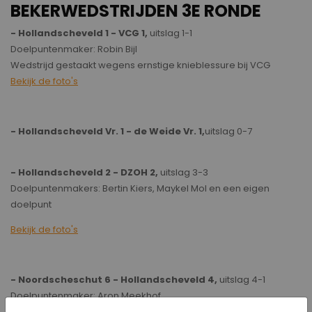
BEKERWEDSTRIJDEN 3E RONDE
- Hollandscheveld 1 - VCG 1,
uitslag 1-1
Doelpuntenmaker: Robin Bijl
Wedstrijd gestaakt wegens ernstige knieblessure bij VCG
Bekijk de foto's
- Hollandscheveld Vr. 1 - de Weide Vr. 1,
uitslag 0-7
- Hollandscheveld 2 - DZOH 2,
uitslag 3-3
Doelpuntenmakers: Bertin Kiers, Maykel Mol en een eigen
doelpunt
Bekijk de foto's
- Noordscheschut 6 - Hollandscheveld 4,
uitslag 4-1
Doelpuntenmaker: Aron Meekhof