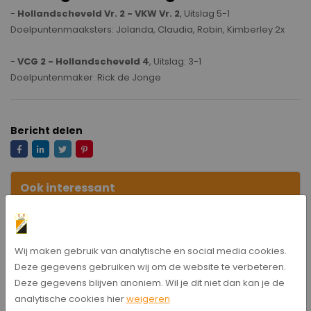
-
Hollandscheveld Vr. 2 - VKW Vr. 2
, Uitslag 5-1
Doelpuntenmaaksters: Jolanda, Claudia, Robin, Kimberley 2x
-
VCG 2 -
Hollandscheveld 4
, Uitslag: 3-1
Doelpuntenmaker: Rick de Jonge
Bericht delen
Ook interessant
Programma
Wij maken gebruik van analytische en social media cookies.
Uitslagen
Deze gegevens gebruiken wij om de website te verbeteren.
Deze gegevens blijven anoniem. Wil je dit niet dan kan je de
analytische cookies hier
weigeren