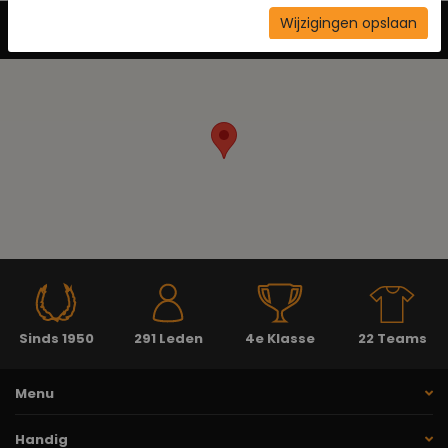
Wijzigingen opslaan
Neem contact op
Sinds 1950
291 Leden
4e Klasse
22 Teams
Menu
Handig