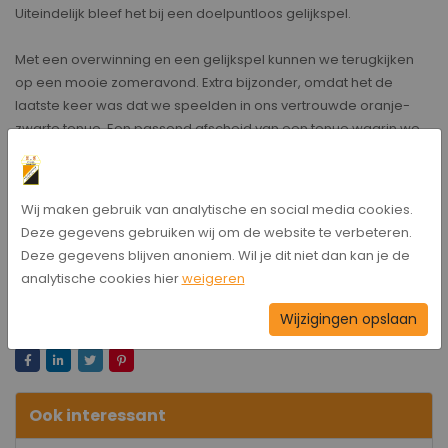
Uiteindelijk bleef het bij een doelpuntloos gelijkspel.
Met een overwinning en een gelijkspel kunnen we terugkijken
op een mooie zomeravond. Extra bijzonder, omdat het de
laatste keer was dat we speelden in ons vertrouwde oranje-
zwarte tenue. Een passend afscheid van een tenue waarin we
veel mooie herinneringen hebben gemaakt.
Wij maken gebruik van analytische en social media cookies.
Deze gegevens gebruiken wij om de website te verbeteren.
Deze gegevens blijven anoniem. Wil je dit niet dan kan je de
analytische cookies hier
weigeren
Wijzigingen opslaan
Bericht delen
Ook interessant