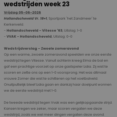
wedstrijden week 23
Vrijdag 05-06-2026
Hollandscheveld Vr. 18+1
, Sportpark 'het Zandmeer' te
Kerkenveld.
-
Hollandscheveld - Vitesse '63
, Uitslag: 1-0
-
VVAK - Hollandscheveld
, Uitslag: 0-0
Wedstrijdverslag – Zwoele zomeravond
Op een warme, zwoele zomeravond speelden we onze eerste
wedstrijd tegen Vitesse. Vanuit achterin kreeg Elma de bal en
gaf een prachtige voorzet op onze gastspeler Lidia. Zij wist te
scoren en zette ons op een 1-0 voorsprong. Het was ditmaal
vrouwe Zomer die wist te schitteren op het voetbalveld.
Onuitputtelijk bleef Lidia gaan en dankzij haar doelpunt wonnen
we de eerste wedstrijd met 1-0.
De tweede wedstrijd tegen Vvak was een gelijkopgaande strijd.
Kansen kregen we zeker, maar scoren vergaten we deze
wedstrijd, zoals we wel meer dingen vergaten deze avond.