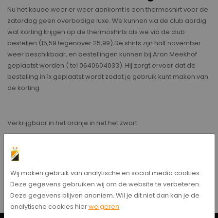
Nu het koude weer er weer aankomt is een thermoshirt voor de
zaterdag geen overbodige luxe. We kunnen via de club aardig
wat korting krijgen op de thermoshirts als we via de club
bestellen (15,59 tegenover 25,99).De shirts zijn half november
weer beschikbaar, en bestellingen kunnen bij Aron Meekhof
geplaatst worden ( tel 0640604033). Hij zorgt ervoor dat de
bestelling in 1x geplaatst wordt zodat je gebruik kunt maken van
de korting.
Verkrijgbaar in het oranje in het het zwart.
Nick Steenkamp
Bericht delen
Wij maken gebruik van analytische en social media cookies.
Deze gegevens gebruiken wij om de website te verbeteren.
Deze gegevens blijven anoniem. Wil je dit niet dan kan je de
analytische cookies hier
weigeren