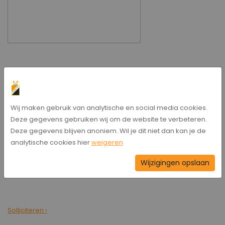
Verder is er veel ruimte om de taak naar eigen inzicht in te
vullen. Je bent een onderdeel van een team dat elke week 100%
Wij maken gebruik van analytische en social media cookies.
wil presteren en dat geeft veel energie en plezier!
Deze gegevens gebruiken wij om de website te verbeteren.
Deze gegevens blijven anoniem. Wil je dit niet dan kan je de
analytische cookies hier
weigeren
Ben je geïnteresseerd of weet je iemand die jij of wij zouden
Wijzigingen opslaan
kunnen benaderen meld je dan bij onze technische commissie
of klik op de onderstaande button ´Solliciteren´.
Solliciteren ›