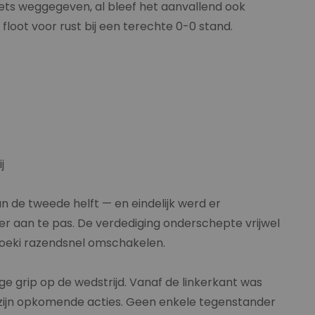
ets weggegeven, al bleef het aanvallend ook
loot voor rust bij een terechte 0-0 stand.
j
n de tweede helft — en eindelijk werd er
r aan te pas. De verdediging onderschepte vrijwel
T'oeki razendsnel omschakelen.
e grip op de wedstrijd. Vanaf de linkerkant was
 zijn opkomende acties. Geen enkele tegenstander