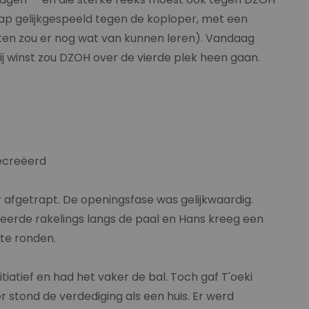
ap gelijkgespeeld tegen de koploper, met een
ten zou er nog wat van kunnen leren). Vandaag
ij winst zou DZOH over de vierde plek heen gaan.
gecreëerd
 afgetrapt. De openingsfase was gelijkwaardig.
erde rakelings langs de paal en Hans kreeg een
 te ronden.
iatief en had het vaker de bal. Toch gaf T'oeki
r stond de verdediging als een huis. Er werd