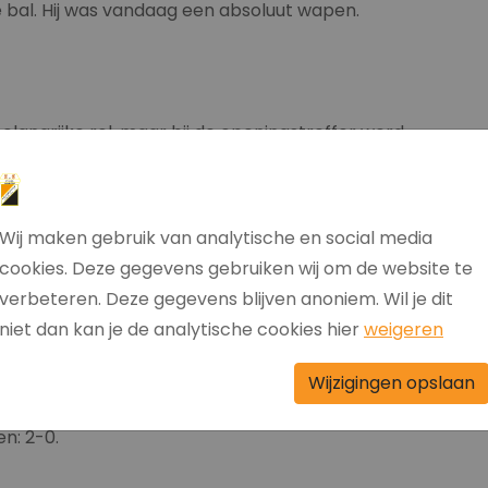
bal. Hij was vandaag een absoluut wapen.
elangrijke rol, maar bij de openingstreffer werd
volledig verkeerd — een inzet die leek af te drijven
iedereen draaide de bal plots terug en viel
-0!
Wij maken gebruik van analytische en social media
cookies. Deze gegevens gebruiken wij om de website te
pelbeeld volledig verdiend.
verbeteren. Deze gegevens blijven anoniem. Wil je dit
niet dan kan je de analytische cookies hier
weigeren
rdoor er nóg meer ruimte ontstond. T'oeki rook
de keeper — mogelijk gehinderd door een inzet van
Wijzigingen opslaan
heen ging — was het opnieuw Hans die er als de
en: 2-0.