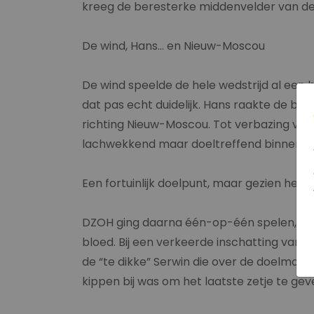
kreeg de beresterke middenvelder van de 
De wind, Hans… en Nieuw-Moscou
De wind speelde de hele wedstrijd al een b
dat pas echt duidelijk. Hans raakte de bal 
richting Nieuw-Moscou. Tot verbazing van 
lachwekkend maar doeltreffend binnen: 1
Een fortuinlijk doelpunt, maar gezien het s
DZOH ging daarna één-op-één spelen, waa
bloed. Bij een verkeerde inschatting van 
de “te dikke” Serwin die over de doelman 
kippen bij was om het laatste zetje te gev