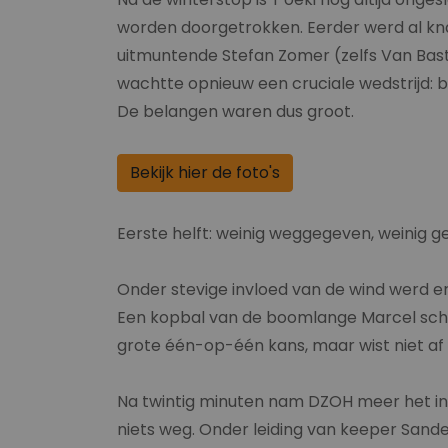
worden doorgetrokken. Eerder werd al kn
uitmuntende Stefan Zomer (zelfs Van Bas
wachtte opnieuw een cruciale wedstrijd: b
De belangen waren dus groot.
Bekijk hier de foto's
Eerste helft: weinig weggegeven, weinig 
Onder stevige invloed van de wind werd er
Een kopbal van de boomlange Marcel sche
grote één-op-één kans, maar wist niet af
Na twintig minuten nam DZOH meer het init
niets weg. Onder leiding van keeper Sande