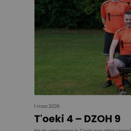
1 maa 2026
T'oeki 4 – DZOH 9
Na de winterstop is T'oeki nog altijd ong