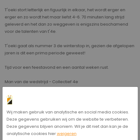
T'oeki stort letterlijk en figuurlijk in elkaar, het wordt erger en
erger en zo wordt het maar liefst 4-6. 70 minuten lang strijd
geleverd en het dan zo weggeven is enigszins beschamend
voor de talenten van t'4e.
T'oeki gaat als nummer 3 de winterstop in, gezien de afgelopen
jaren is dit een prima periode geweest!
Tijd voor een feestavond en een aantal weken rust.
Man van de wedstrijd - Collectief 4e
Bericht delen
Wij maken gebruik van analytische en social media cookies.
Deze gegevens gebruiken wij om de website te verbeteren.
Deze gegevens blijven anoniem. Wil je dit niet dan kan je de
analytische cookies hier
weigeren