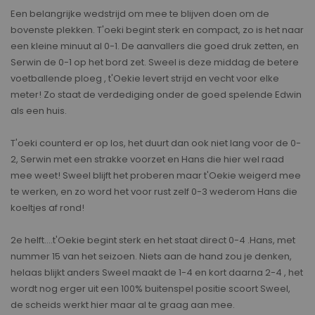
Een belangrijke wedstrijd om mee te blijven doen om de
bovenste plekken. T'oeki begint sterk en compact, zo is het naar
een kleine minuut al 0-1. De aanvallers die goed druk zetten, en
Serwin de 0-1 op het bord zet. Sweel is deze middag de betere
voetballende ploeg , t'Oekie levert strijd en vecht voor elke
meter! Zo staat de verdediging onder de goed spelende Edwin
als een huis.
T'oeki counterd er op los, het duurt dan ook niet lang voor de 0-
2, Serwin met een strakke voorzet en Hans die hier wel raad
mee weet! Sweel blijft het proberen maar t'Oekie weigerd mee
te werken, en zo word het voor rust zelf 0-3 wederom Hans die
koeltjes af rond!
2e helft....t'Oekie begint sterk en het staat direct 0-4 .Hans, met
nummer 15 van het seizoen. Niets aan de hand zou je denken,
helaas blijkt anders Sweel maakt de 1-4 en kort daarna 2-4 , het
wordt nog erger uit een 100% buitenspel positie scoort Sweel,
de scheids werkt hier maar al te graag aan mee.