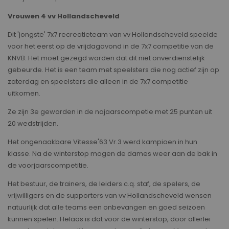
Vrouwen 4 vv Hollandscheveld
Dit 'jongste' 7x7 recreatieteam van vv Hollandscheveld speelde
voor het eerst op de vrijdagavond in de 7x7 competitie van de
KNVB. Het moet gezegd worden dat dit niet onverdienstelijk
gebeurde. Het is een team met speelsters die nog actief zijn op
zaterdag en speelsters die alleen in de 7x7 competitie
uitkomen.
Ze zijn 3e geworden in de najaarscompetie met 25 punten uit
20 wedstrijden.
Het ongenaakbare Vitesse'63 Vr.3 werd kampioen in hun
klasse. Na de winterstop mogen de dames weer aan de bak in
de voorjaarscompetitie.
Het bestuur, de trainers, de leiders c.q. staf, de spelers, de
vrijwilligers en de supporters van vv Hollandscheveld wensen
natuurlijk dat alle teams een onbevangen en goed seizoen
kunnen spelen. Helaas is dat voor de winterstop, door allerlei