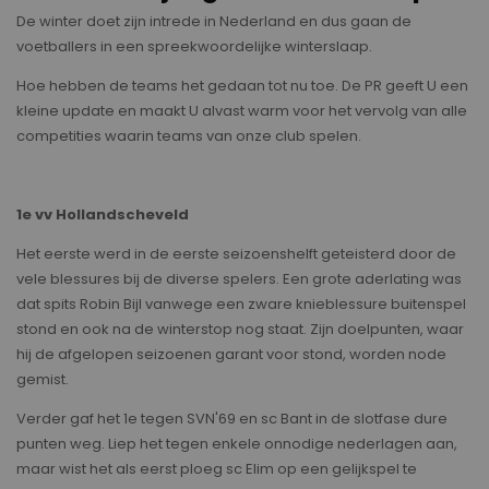
De winter doet zijn intrede in Nederland en dus gaan de
voetballers in een spreekwoordelijke winterslaap.
Hoe hebben de teams het gedaan tot nu toe. De PR geeft U een
kleine update en maakt U alvast warm voor het vervolg van alle
competities waarin teams van onze club spelen.
1e vv Hollandscheveld
Het eerste werd in de eerste seizoenshelft geteisterd door de
vele blessures bij de diverse spelers. Een grote aderlating was
dat spits Robin Bijl vanwege een zware knieblessure buitenspel
stond en ook na de winterstop nog staat. Zijn doelpunten, waar
hij de afgelopen seizoenen garant voor stond, worden node
gemist.
Verder gaf het 1e tegen SVN'69 en sc Bant in de slotfase dure
punten weg. Liep het tegen enkele onnodige nederlagen aan,
maar wist het als eerst ploeg sc Elim op een gelijkspel te