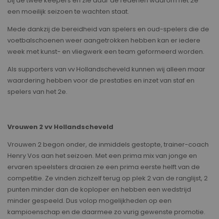
bij de twee keepers en zie daar de redenen waarom het 2e
een moeilijk seizoen te wachten staat.
Mede dankzij de bereidheid van spelers en oud-spelers die de
voetbalschoenen weer aangetrokken hebben kan er iedere
week met kunst- en vliegwerk een team geformeerd worden.
Als supporters van vv Hollandscheveld kunnen wij alleen maar
waardering hebben voor de prestaties en inzet van staf en
spelers van het 2e.
Vrouwen 2 vv Hollandscheveld
Vrouwen 2 begon onder, de inmiddels gestopte, trainer-coach
Henry Vos aan het seizoen. Met een prima mix van jonge en
ervaren speelsters draaien ze een prima eerste helft van de
competitie. Ze vinden zichzelf terug op plek 2 van de ranglijst, 2
punten minder dan de koploper en hebben een wedstrijd
minder gespeeld. Dus volop mogelijkheden op een
kampioenschap en de daarmee zo vurig gewenste promotie.