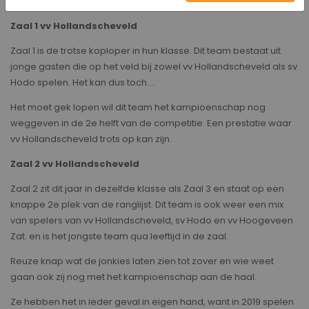
Zaal 1 vv Hollandscheveld
Zaal 1 is de trotse koploper in hun klasse. Dit team bestaat uit
jonge gasten die op het veld bij zowel vv Hollandscheveld als sv
Hodo spelen. Het kan dus toch....
Het moet gek lopen wil dit team het kampioenschap nog
weggeven in de 2e helft van de competitie. Een prestatie waar
vv Hollandscheveld trots op kan zijn.
Zaal 2 vv Hollandscheveld
Zaal 2 zit dit jaar in dezelfde klasse als Zaal 3 en staat op een
knappe 2e plek van de ranglijst. Dit team is ook weer een mix
van spelers van vv Hollandscheveld, sv Hodo en vv Hoogeveen
Zat. en is het jongste team qua leeftijd in de zaal.
Reuze knap wat de jonkies laten zien tot zover en wie weet
gaan ook zij nog met het kampioenschap aan de haal.
Ze hebben het in ieder geval in eigen hand, want in 2019 spelen