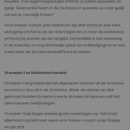
houden. Ook tegen topploegen SVM en sc Lutten speelden ze
gelijk. Geen enkel team in de 3e klasse D speelde zo vaak gelijk
als het 1e, namelijk 6 keer!!
Voor trainer-coach John Kikkert en zijn staf wacht er een hele
uitdaging om het 1e op de rit te krijgen en zo naar de winterstop
omhoog te stuwen op de ranglijst. De kwaliteit is wel aanwezig
in de selectie, nu nog dat beetje geluk en voetbalgogme en wie
weet waar de 2e seizoenshelft toe kan leiden.
Vrouwen 1 vv Hollandscheveld
Vrouwen 1 degradeerde het afgelopen seizoen uit de 1e klasse
en komt nu dus uit in de 2e klasse. Waar de dames en staf
gehoopt hadden bovenin mee te draaien dit seizoen valt het
allemaal een beetje tegen.
Vrouwen 1 liep tegen enkele grote nederlagen op. Het loopt
allemaal nog niet naar wens voor trainer-coach Jaap Snippe
en zijn staf.