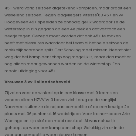
45+ werd vorig seizoen afgetekend kampioen, maar draait een
wisselend seizoen. Tegen laagvliegers Vitesse'63 45+ en vv
Hoogeveen 45+ speelden ze onnodig gelijk waardoor ze de
winterstop in zijn gegaan op een 4e plek en dat valt toch een
beetje tegen. Gezegd moet worden dat ook 45+ te maken
heeft met blessures waardoor het team al het hele seizoen de
makkelijk scorende spits Gert Scholing moet missen. Neemt niet
weg dat het kampioenschap nog mogelijk is, maar dan moet er
nog alleen maar gewonnen worden na de winterstop. Een
mooie uitdaging voor 45+.
Vrouwen 3 vv Hollandscheveld
Zij zaten voor de winterstop in een klasse met 9 teams en
vonden alleen HZVV Vr.3 boven zich terug op de ranglijst.
Daarmee sluiten ze de najaarscompetitie af op een keurige 2e
plaats met 36 punten uit 16 wedstrijden. Voor trainer-coach Arie
Waninge en zijn staf een mooi resultaat. Al was natuurlijk
gehoopt op weer een kampioenschap. Gelukkig zijn er in de
voorjaarscompetitie weer nieuwe kansen.