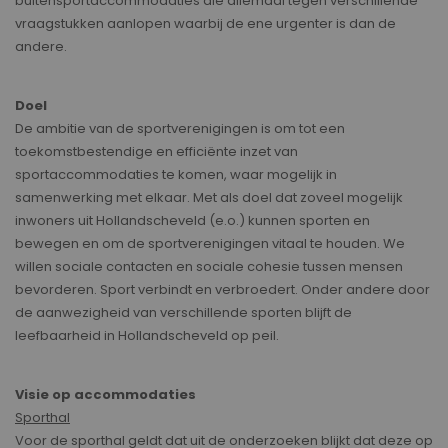
buitensportaccommodaties die allemaal tegen verschillende
vraagstukken aanlopen waarbij de ene urgenter is dan de
andere.
Doel
De ambitie van de sportverenigingen is om tot een
toekomstbestendige en efficiënte inzet van
sportaccommodaties te komen, waar mogelijk in
samenwerking met elkaar. Met als doel dat zoveel mogelijk
inwoners uit Hollandscheveld (e.o.) kunnen sporten en
bewegen en om de sportverenigingen vitaal te houden. We
willen sociale contacten en sociale cohesie tussen mensen
bevorderen. Sport verbindt en verbroedert. Onder andere door
de aanwezigheid van verschillende sporten blijft de
leefbaarheid in Hollandscheveld op peil.
Visie op accommodaties
Sporthal
Voor de sporthal geldt dat uit de onderzoeken blijkt dat deze op