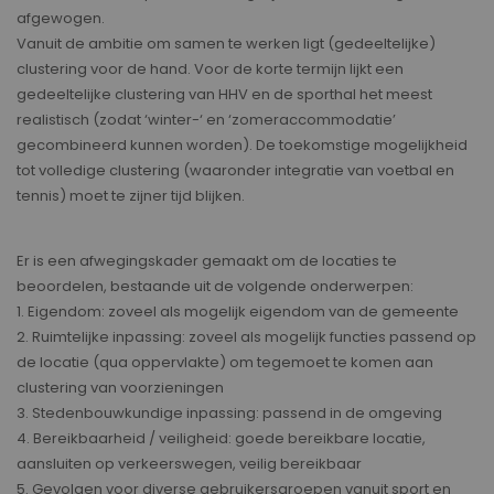
afgewogen.
Vanuit de ambitie om samen te werken ligt (gedeeltelijke)
clustering voor de hand. Voor de korte termijn lijkt een
gedeeltelijke clustering van HHV en de sporthal het meest
realistisch (zodat ‘winter-‘ en ‘zomeraccommodatie’
gecombineerd kunnen worden). De toekomstige mogelijkheid
tot volledige clustering (waaronder integratie van voetbal en
tennis) moet te zijner tijd blijken.
Er is een afwegingskader gemaakt om de locaties te
beoordelen, bestaande uit de volgende onderwerpen:
1. Eigendom: zoveel als mogelijk eigendom van de gemeente
2. Ruimtelijke inpassing: zoveel als mogelijk functies passend op
de locatie (qua oppervlakte) om tegemoet te komen aan
clustering van voorzieningen
3. Stedenbouwkundige inpassing: passend in de omgeving
4. Bereikbaarheid / veiligheid: goede bereikbare locatie,
aansluiten op verkeerswegen, veilig bereikbaar
5. Gevolgen voor diverse gebruikersgroepen vanuit sport en