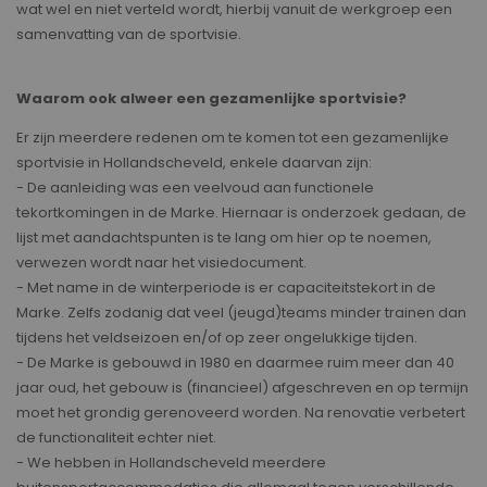
wat wel en niet verteld wordt, hierbij vanuit de werkgroep een
samenvatting van de sportvisie.
Waarom ook alweer een gezamenlijke sportvisie?
Er zijn meerdere redenen om te komen tot een gezamenlijke
sportvisie in Hollandscheveld, enkele daarvan zijn:
- De aanleiding was een veelvoud aan functionele
tekortkomingen in de Marke. Hiernaar is onderzoek gedaan, de
lijst met aandachtspunten is te lang om hier op te noemen,
verwezen wordt naar het visiedocument.
- Met name in de winterperiode is er capaciteitstekort in de
Marke. Zelfs zodanig dat veel (jeugd)teams minder trainen dan
tijdens het veldseizoen en/of op zeer ongelukkige tijden.
- De Marke is gebouwd in 1980 en daarmee ruim meer dan 40
jaar oud, het gebouw is (financieel) afgeschreven en op termijn
moet het grondig gerenoveerd worden. Na renovatie verbetert
de functionaliteit echter niet.
- We hebben in Hollandscheveld meerdere