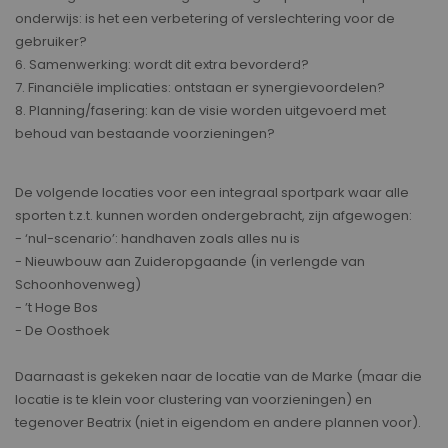
onderwijs: is het een verbetering of verslechtering voor de
gebruiker?
6. Samenwerking: wordt dit extra bevorderd?
7. Financiële implicaties: ontstaan er synergievoordelen?
8. Planning/fasering: kan de visie worden uitgevoerd met
behoud van bestaande voorzieningen?
De volgende locaties voor een integraal sportpark waar alle
sporten t.z.t. kunnen worden ondergebracht, zijn afgewogen:
- ‘nul-scenario’: handhaven zoals alles nu is
- Nieuwbouw aan Zuideropgaande (in verlengde van
Schoonhovenweg)
- ’t Hoge Bos
- De Oosthoek
Daarnaast is gekeken naar de locatie van de Marke (maar die
locatie is te klein voor clustering van voorzieningen) en
tegenover Beatrix (niet in eigendom en andere plannen voor).