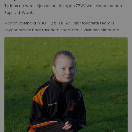
Tijdens de wedstrijd van het 1e tegen ZZVV was Manon Annen
Pupil v.d. Week.
Manon voetbald in JO11-2 bij HH'97. Haar favoriete team is
Feyenoord en haar favoriete speelster is Vivianne Miedema.