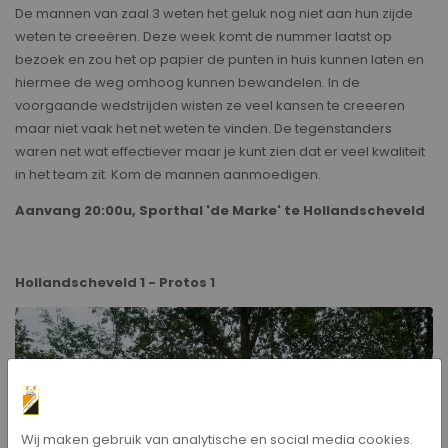
De mannen van zaal 3 weten het geluk nog niet aan hun zijde
weten te creeëren. Deze week komt de nummer laatst op
bezoek en zou het op papier de punten in huis kunnen laten en
hiermee de weg omhoog kunnen bewandelen. In de
voorgaande wedstrijden wisten ze veel kansen te creeeren
maar niet vaak het net weten te vinden. De tegenstanders
waren net wat effectiever maar je kunt zien dat er veel kwaliteit
in het team zit. Kom de mannen aanmoedigen.
Aanvang 20:00u, Sporthal 'de Marke' te Hollandscheveld
Hollandscheveld 1 - Protos 1
Wij maken gebruik van analytische en social media cookies.