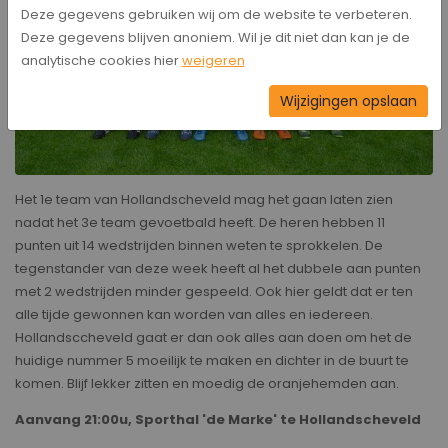
Deze gegevens gebruiken wij om de website te verbeteren.
Deze gegevens blijven anoniem. Wil je dit niet dan kan je de
analytische cookies hier
weigeren
Wijzigingen opslaan
Het 1e team van Hollandscheveld mag het gaan laten zien
nadat het 3e team gevoetbald heeft. De heren hebben 11
punten uit 14 wedstrijden binnen weten te sprokkelen. De
tegenstander van deze week heeft al het dubbele aan punten
met 2 wedstrijden minder gespeeld. Ook hier geldt dat er ten
alle tijde gewonnen kan worden van alles en iedereen.
Hollandsccheveld gaat er dan ook alles aan doen om het de
huidige nummer 5 moeilijk te maken en dichter in de buurt te
komen. Blijf lekker zitten en moedig de oranjehemden aan.
Aanvang 21:00u, Sporthal 'de Marke' te Hollandscheveld