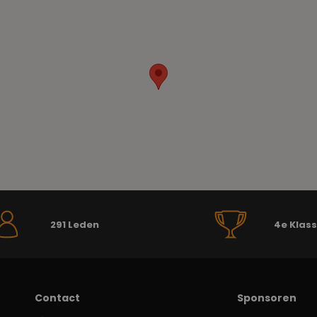
291 Leden
4e Klas
Contact
Sponsoren