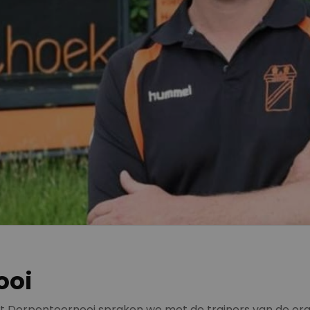
ooi
t Dorpentoernooi spraken we met de trainers van de organ