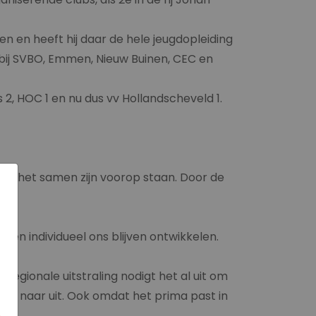
men en heeft hij daar de hele jeugdopleiding
d bij SVBO, Emmen, Nieuw Buinen, CEC en
 2, HOC 1 en nu dus vv Hollandscheveld 1.
r en het samen zijn voorop staan. Door de
m en individueel ons blijven ontwikkelen.
regionale uitstraling nodigt het al uit om
ook naar uit. Ook omdat het prima past in