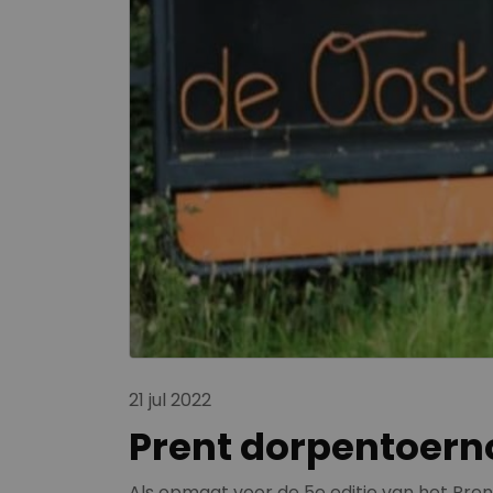
21 jul 2022
Prent dorpentoern
Als opmaat voor de 5e editie van het Pren