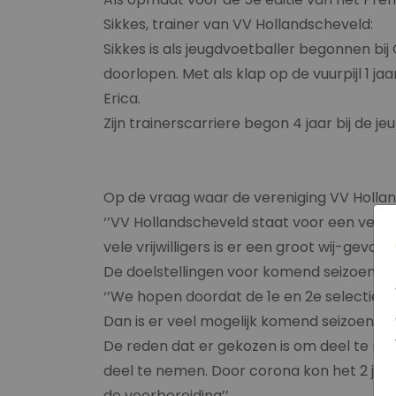
Sikkes, trainer van VV Hollandscheveld:
Sikkes is als jeugdvoetballer begonnen bij 
doorlopen. Met als klap op de vuurpijl 1 j
Erica.
Zijn trainerscarriere begon 4 jaar bij de 
Op de vraag waar de vereniging VV Hollan
‘’VV Hollandscheveld staat voor een veren
vele vrijwilligers is er een groot wij-gevoel
De doelstellingen voor komend seizoen zijn
‘’We hopen doordat de 1e en 2e selectie, g
Dan is er veel mogelijk komend seizoen’’.
De reden dat er gekozen is om deel te neme
deel te nemen. Door corona kon het 2 jaar
de voorbereiding’’.