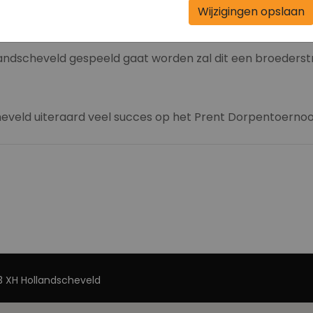
Wijzigingen opslaan
lek van zijn eigen ploeg, en als hij zou mogen kiezen zou 
llandscheveld gespeeld gaat worden zal dit een broederst
eveld uiteraard veel succes op het Prent Dorpentoernoo
 XH Hollandscheveld