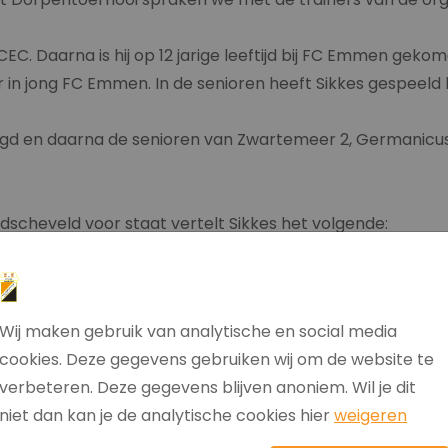
CEC. Daarna is hij op 12 jarige leeftijd bij FC Emmen geko
aar in jong FC Emmen. In de senioren heeft Sikkes gespeel
jeugd en daarna de senioren van Zwartemeer 2, Germanicus
dscheveld voor staat vertelt Sikkes het volgende:
iging waar iedereen welkom is. En waar prestatie, plezie
. Dat maakt het speciaal bij de club’’.
 als volgt:
Wij maken gebruik van analytische en social media
roter worden, er meer concurrentie zal zijn. En zo als tea
cookies. Deze gegevens gebruiken wij om de website te
verbeteren. Deze gegevens blijven anoniem. Wil je dit
n aan het Prent Dorpentoernooi is als volgt: ‘’ Gezien de 
niet dan kan je de analytische cookies hier
weigeren
 niet door gaan. We kijken als vv Hollandscheveld er dan 