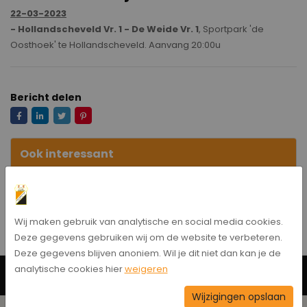
22-03-2023
- Hollandscheveld Vr. 1 - De Weide Vr. 1
, Sportpark 'de
Oosthoek' te Hollandscheveld. Aanvang 20:00u
Bericht delen
Ook interessant
Oefenwedstrijden
Wij maken gebruik van analytische en social media cookies.
Deze gegevens gebruiken wij om de website te verbeteren.
Deze gegevens blijven anoniem. Wil je dit niet dan kan je de
analytische cookies hier
weigeren
Neem contact op
Wijzigingen opslaan