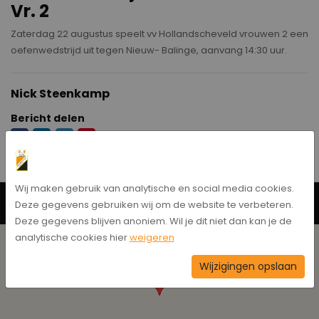
Vr. 2
Zaterdag 22 augustus speelt vv Hollandscheveld vrouwen 2 een
oefenwedstrijd uit tegen Nieuw- Balinge, aanvang 14:30 uur.
Nick Steenkamp
Bericht delen
Wij maken gebruik van analytische en social media cookies.
Neem contact op
Deze gegevens gebruiken wij om de website te verbeteren.
Deze gegevens blijven anoniem. Wil je dit niet dan kan je de
analytische cookies hier
weigeren
Wijzigingen opslaan