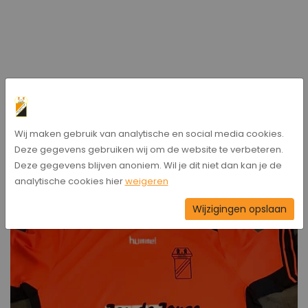
Wij maken gebruik van analytische en social media cookies.
Deze gegevens gebruiken wij om de website te verbeteren.
Deze gegevens blijven anoniem. Wil je dit niet dan kan je de
analytische cookies hier
weigeren
Wijzigingen opslaan