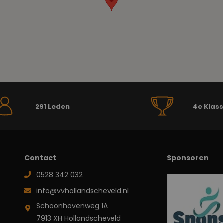
291 Leden
4e Klas
Contact
Sponsoren
0528 342 032
info@vvhollandscheveld.nl
Schoonhovenweg 1A
7913 XH Hollandscheveld