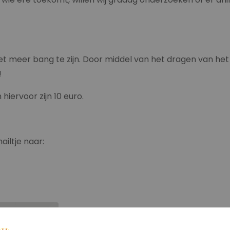
iet meer bang te zijn. Door middel van het dragen van h
!
iervoor zijn 10 euro.
ailtje naar: