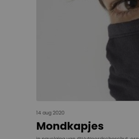
14 aug 2020
Mondkapjes
in navolging van @VvNoordscheschut, ere 