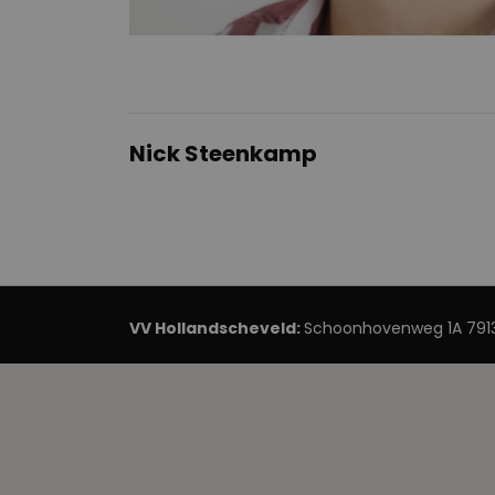
Nick Steenkamp
VV Hollandscheveld:
Schoonhovenweg 1A 7913