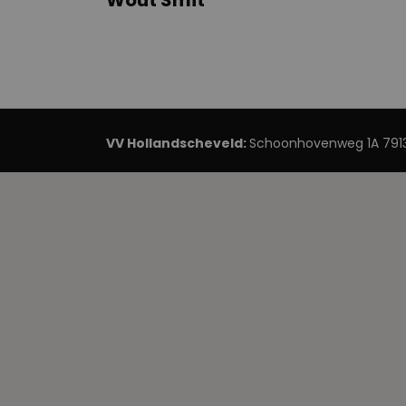
Wout Smit
VV Hollandscheveld:
Schoonhovenweg 1A 7913