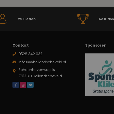
291 Leden
4e Klas
Contact
Sponsoren
0528 342 032
info@vvhollandscheveld.nl
Schoonhovenweg 1A
7913 XH Hollandscheveld