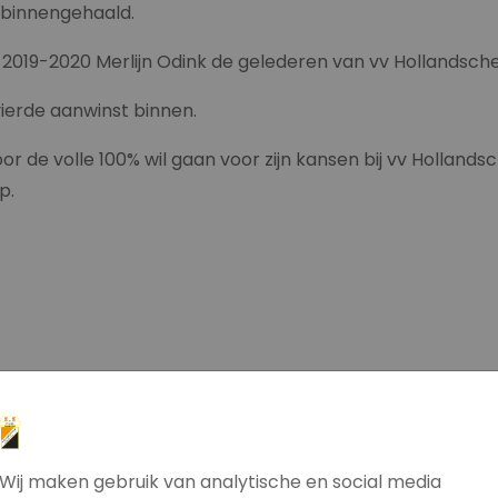
 binnengehaald.
 2019-2020 Merlijn Odink de gelederen van vv Hollandsch
ierde aanwinst binnen.
or de volle 100% wil gaan voor zijn kansen bij vv Hollandsch
p.
Wij maken gebruik van analytische en social media