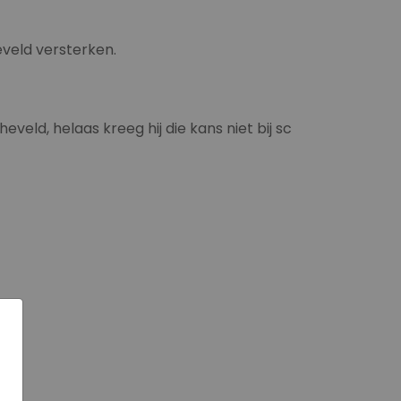
eveld versterken.
eveld, helaas kreeg hij die kans niet bij sc