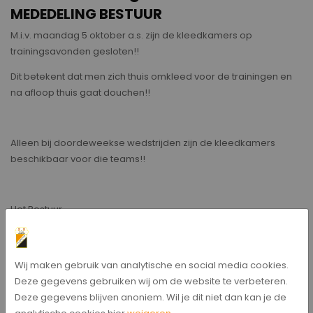
MEDEDELING BESTUUR
M.i.v. maandag 5 oktober a.s. zijn de kleedkamers op
trainingsavonden gesloten!!
Dit betekent dat men zich thuis omkleed voor de trainingen en
na afloop thuis gaat douchen!!
Alleen bij doordeweekse wedstrijden zijn de kleedkamers
beschikbaar voor die teams!!
Het Bestuur
Wout Smit
Wij maken gebruik van analytische en social media cookies.
Bericht delen
Deze gegevens gebruiken wij om de website te verbeteren.
Deze gegevens blijven anoniem. Wil je dit niet dan kan je de