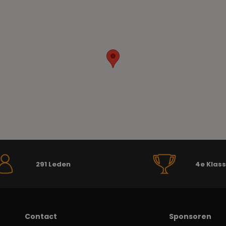
291 Leden
4e Klas
Contact
Sponsoren