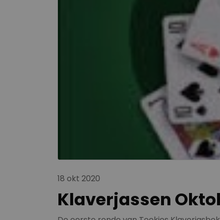
18 okt 2020
Klaverjassen Okto
De eerste ronde van Toekies Klaverjasbok