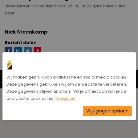
Klaverjassen van vrijdagavond 25-02-2022 gaat helaas niet
door.
Nick Steenkamp
Bericht delen
Wij maken gebruik van analytische en social media cookies.
Neem contact op
Deze gegevens gebruiken wij om de website te verbeteren.
Deze gegevens blijven anoniem. Wil je dit niet dan kan je de
analytische cookies hier
weigeren
Wijzigingen opslaan