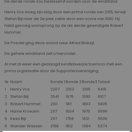
De derde ronde zou beslissend worden voor de eindstand.
Henry Vos sloeg zijn slag door een prima ronde van 2105, terwijl
Stefan Bijl naar de 2e plek zakte door een score van 1590. Hij
hield genoeg voorsprong op de als derde geeindigde Robert
Hummel.
De Poedel ging deze avond naar Alfred Blokzijl.
De gehele eindstand ziet u hieronder.
Al met al weer een geslaagd kerstklaverjas toernooi met een
prima organisatie door de Supportersvereniging.
Nr
Naam
Ronde 1
Ronde 2
Ronde3
Totaal
1
Henry Vos
2207
2103
2105
6415
2
Stefan Bijl
2541
1976
1590
6107
3
Robert Hummel
2101
1811
1893
5805
4
Harrie Kroezen
2117
1604
1975
5696
5
Kees Bijl
2117
1758
1631
5506
6
Wander Wassen
2168
1812
1394
5374