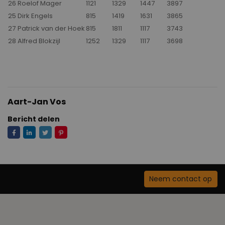
26
Roelof Mager
1121
1329
1447
3897
25
Dirk Engels
815
1419
1631
3865
27
Patrick van der Hoek
815
1811
1117
3743
28
Alfred Blokzijl
1252
1329
1117
3698
Aart-Jan Vos
Bericht delen
Neem contact op