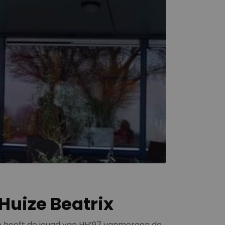
Huize Beatrix
e heeft de jeugd van HH’97 vanmorgen de