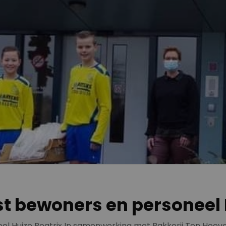
t bewoners en personeel 
el Huize Beatrix In samenwerking met Bakkerij Ten Hoev