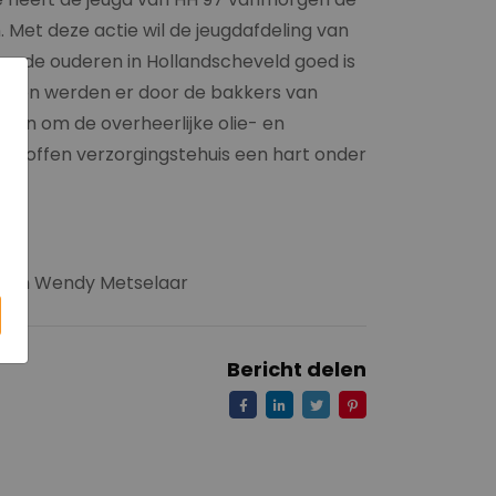
. Met deze actie wil de jeugdafdeling van
en de ouderen in Hollandscheveld goed is
bollen werden er door de bakkers van
den om de overheerlijke olie- en
getroffen verzorgingstehuis een hart onder
an en Wendy Metselaar
Bericht delen