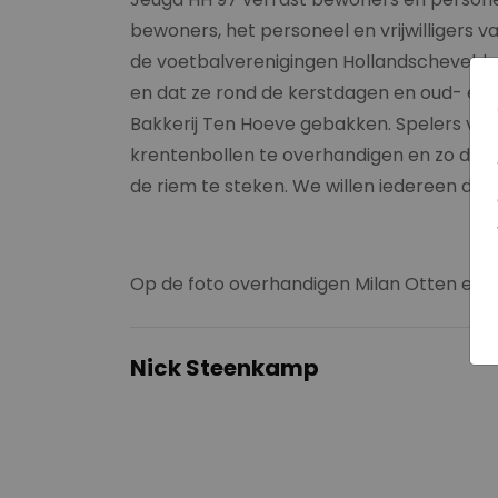
bewoners, het personeel en vrijwilligers v
de voetbalverenigingen Hollandscheveld e
en dat ze rond de kerstdagen en oud- en 
Bakkerij Ten Hoeve gebakken. Spelers van
krentenbollen te overhandigen en zo de be
de riem te steken. We willen iedereen di
Op de foto overhandigen Milan Otten en F
Nick Steenkamp