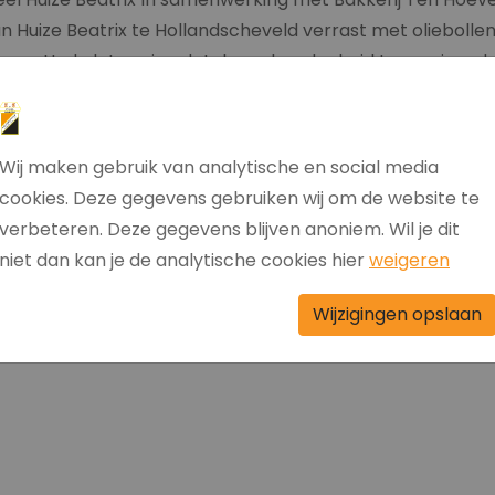
an Huize Beatrix te Hollandscheveld verrast met oliebollen
n sv Hodo laten zien dat de verbondenheid tussen jeugd 
nieuwjaar aan elkaar denken. Liefst 600 olie- en krenten
 HH’97 JO15-1 Milan Otten en Fin Smit waren bereid gevon
woners, personeel en vrijwilligers van het door corona 
Wij maken gebruik van analytische en social media
e aan deze actie heeft meegewerkt hartelijk bedanken.
cookies. Deze gegevens gebruiken wij om de website te
verbeteren. Deze gegevens blijven anoniem. Wil je dit
niet dan kan je de analytische cookies hier
weigeren
inn Smit de olie- en krentenbollen aan Heidi Haandrikm
Wijzigingen opslaan