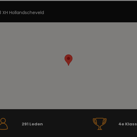
 XH Hollandscheveld
291 Leden
4e Klas