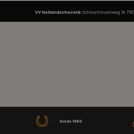
VV Hollandscheveld:
Schoonhovenweg 1A 7913
Sinds 1950