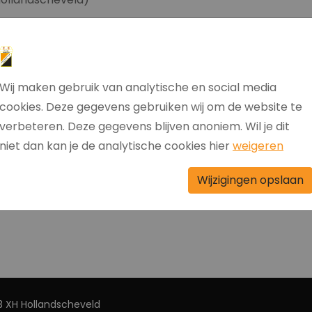
 Wekelijks zijn er interviews met betrokkenen van clubs
ner van derdeklasser Hollandscheveld.
Wij maken gebruik van analytische en social media
cookies. Deze gegevens gebruiken wij om de website te
verbeteren. Deze gegevens blijven anoniem. Wil je dit
PtdXvUJnw
niet dan kan je de analytische cookies hier
weigeren
Wijzigingen opslaan
 XH Hollandscheveld