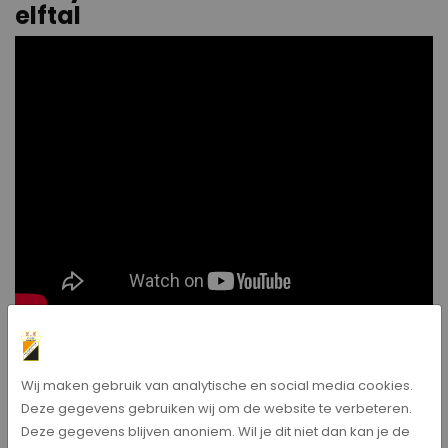
elftal
Jessica Mol en Nick Steenkamp
Wij maken gebruik van analytische en social media cookies.
Bericht delen
Deze gegevens gebruiken wij om de website te verbeteren.
Deze gegevens blijven anoniem. Wil je dit niet dan kan je de