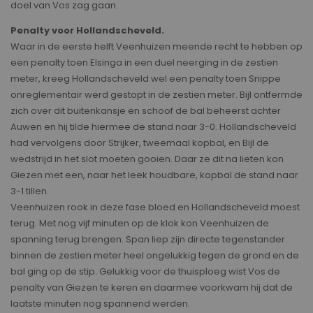
doel van Vos zag gaan.
Penalty voor Hollandscheveld.
Waar in de eerste helft Veenhuizen meende recht te hebben op
een penalty toen Elsinga in een duel neerging in de zestien
meter, kreeg Hollandscheveld wel een penalty toen Snippe
onreglementair werd gestopt in de zestien meter. Bijl ontfermde
zich over dit buitenkansje en schoof de bal beheerst achter
Auwen en hij tilde hiermee de stand naar 3-0. Hollandscheveld
had vervolgens door Strijker, tweemaal kopbal, en Bijl de
wedstrijd in het slot moeten gooien. Daar ze dit na lieten kon
Giezen met een, naar het leek houdbare, kopbal de stand naar
3-1 tillen.
Veenhuizen rook in deze fase bloed en Hollandscheveld moest
terug. Met nog vijf minuten op de klok kon Veenhuizen de
spanning terug brengen. Span liep zijn directe tegenstander
binnen de zestien meter heel ongelukkig tegen de grond en de
bal ging op de stip. Gelukkig voor de thuisploeg wist Vos de
penalty van Giezen te keren en daarmee voorkwam hij dat de
laatste minuten nog spannend werden.