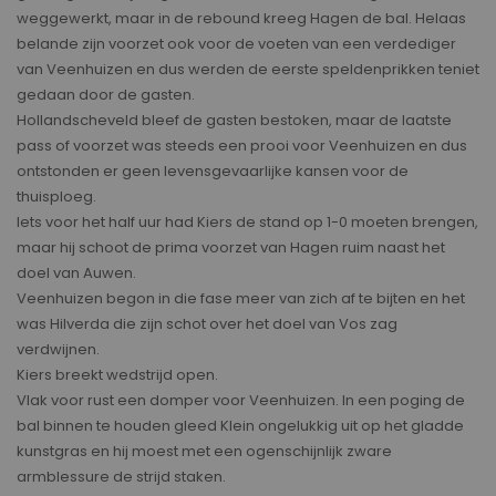
weggewerkt, maar in de rebound kreeg Hagen de bal. Helaas
belande zijn voorzet ook voor de voeten van een verdediger
van Veenhuizen en dus werden de eerste speldenprikken teniet
gedaan door de gasten.
Hollandscheveld bleef de gasten bestoken, maar de laatste
pass of voorzet was steeds een prooi voor Veenhuizen en dus
ontstonden er geen levensgevaarlijke kansen voor de
thuisploeg.
Iets voor het half uur had Kiers de stand op 1-0 moeten brengen,
maar hij schoot de prima voorzet van Hagen ruim naast het
doel van Auwen.
Veenhuizen begon in die fase meer van zich af te bijten en het
was Hilverda die zijn schot over het doel van Vos zag
verdwijnen.
Kiers breekt wedstrijd open.
Vlak voor rust een domper voor Veenhuizen. In een poging de
bal binnen te houden gleed Klein ongelukkig uit op het gladde
kunstgras en hij moest met een ogenschijnlijk zware
armblessure de strijd staken.