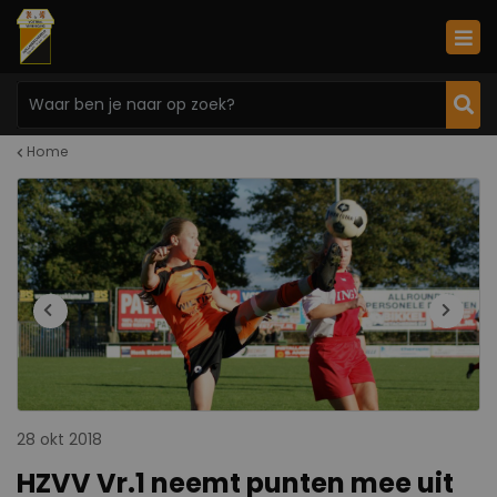
Home
28 okt 2018
HZVV Vr.1 neemt punten mee uit