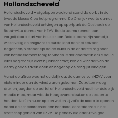
Hollandscheveld
Hollandscheveld – afgelopen weekend stond de derby in de
tweede klasse C op het programma. De Oranje-zwarte dames
van Hollandscheveld ontvingen op sportpark de Oosthoek de
Rood-witte dames van HZVV. Beide teams kennen een
vergelijkbare start van het seizoen. Beide teams zijn namelijk
wisselvallig en enigszins teleurstellend aan het seizoen
begonnen, hierdoor zijn beide clubs in de onderste regionen
van het klassement terug te vinden. Maar doordat in deze poule
alles nog redelijk dicht bij elkaar staat, kan de winnaar van de
derby goede zaken doen en hoger op de ranglijst eindigen.
Vanaf de aftrap was het duidelijk dat de dames van HZVV voor
niets minder dan de winst waren gekomen. Ze zetten vroeg
druk en jaagden de bal fel af. Hollandscheveld had hier duidelijk
moeite mee, maar wist de Hoogeveners buiten de zestien te
houden. Na 9 minuten spelen wisten zij zelfs de score te openen
nadat de scheidsrechter een handsbal constateerde in het
strafschopgebied van HZVV. De penalty die daaruit volgde