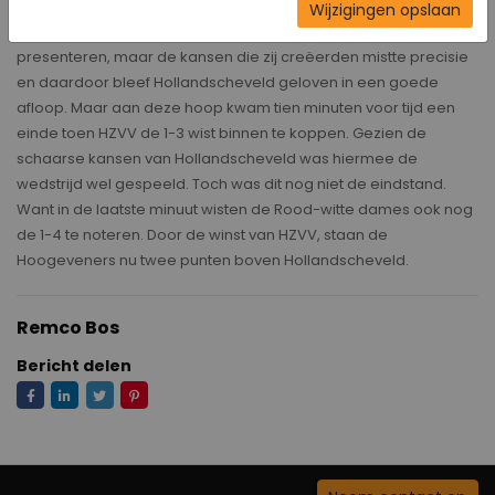
vrije trap mocht nemen. Het schot dat volgde werd echter
Wijzigingen opslaan
gekeerd. Net als in de eerste helft wist HZVV het beste spel te
presenteren, maar de kansen die zij creëerden mistte precisie
en daardoor bleef Hollandscheveld geloven in een goede
afloop. Maar aan deze hoop kwam tien minuten voor tijd een
einde toen HZVV de 1-3 wist binnen te koppen. Gezien de
schaarse kansen van Hollandscheveld was hiermee de
wedstrijd wel gespeeld. Toch was dit nog niet de eindstand.
Want in de laatste minuut wisten de Rood-witte dames ook nog
de 1-4 te noteren. Door de winst van HZVV, staan de
Hoogeveners nu twee punten boven Hollandscheveld.
Remco Bos
Bericht delen