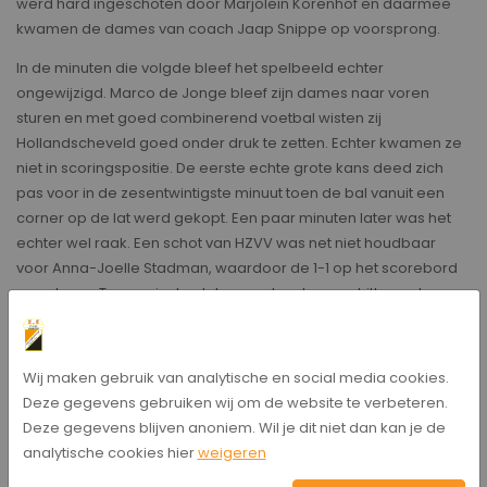
werd hard ingeschoten door Marjolein Korenhof en daarmee
kwamen de dames van coach Jaap Snippe op voorsprong.
In de minuten die volgde bleef het spelbeeld echter
ongewijzigd. Marco de Jonge bleef zijn dames naar voren
sturen en met goed combinerend voetbal wisten zij
Hollandscheveld goed onder druk te zetten. Echter kwamen ze
niet in scoringspositie. De eerste echte grote kans deed zich
pas voor in de zesentwintigste minuut toen de bal vanuit een
corner op de lat werd gekopt. Een paar minuten later was het
echter wel raak. Een schot van HZVV was net niet houdbaar
voor Anna-Joelle Stadman, waardoor de 1-1 op het scorebord
verscheen. Twee minuten later werd met een schitterend
doelpunt ook de 1-2 genoteerd. Het middenveld van HZVV
kreeg iets te veel ruimte en doordat de keeper van
Hollandscheveld iets te ver uit haar doel stond, kon er vanaf het
Wij maken gebruik van analytische en social media cookies.
middenveld een schot geplaatst worden die over de keeper in
Deze gegevens gebruiken wij om de website te verbeteren.
het doel vloog. De tweede helft leek even op een identieke
Deze gegevens blijven anoniem. Wil je dit niet dan kan je de
wijze te starten, een overtreding van HZVV zorgde ervoor dat
analytische cookies hier
weigeren
Hollandscheveld op de rand van het strafschop gebied een