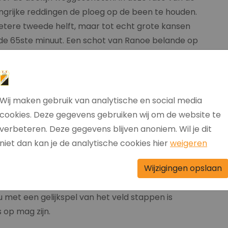
ngrijke reddingen de ploeg op de been te houden.
tere tweede helft, maar tot echt grote kansen
n de 65ste minuut. Een schot van Ranoe belande op
veld een doelpunt door het aluminium
eeg Hollandscheveld een corner, waarbij de
ot. De kans die daaruit ontstond voor
utten. Er stonden te veel mensen voor het doel om
Wij maken gebruik van analytische en social media
andde daarom ook tegen een speler aan. Het was
cookies. Deze gegevens gebruiken wij om de website te
ler was die het schot blokkeerde of toch iemand van
verbeteren. Deze gegevens blijven anoniem. Wil je dit
nsen te creëren, maar aan de kant van
niet dan kan je de analytische cookies hier
weigeren
at de wedstrijd eindigde in een gelijkspel kwam
Wijzigingen opslaan
scheveld moet dit punt ook zeker als een bonuspunt
st dit seizoen een punt te pakken tegen de
nu met een gelijkspel van het veld stappen is
 op mag zijn.