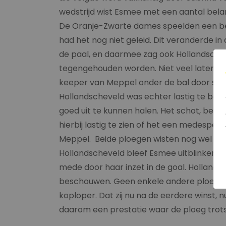
wedstrijd wist Esmee met een aantal bela
De Oranje-Zwarte dames speelden een be
had het nog niet geleid. Dit veranderde i
de paal, en daarmee zag ook Hollandsche
tegengehouden worden. Niet veel later kr
keeper van Meppel onder de bal door scho
Hollandscheveld was echter lastig te ben
goed uit te kunnen halen. Het schot, bel
hierbij lastig te zien of het een medespe
Meppel. Beide ploegen wisten nog wel ka
Hollandscheveld bleef Esmee uitblinken. D
mede door haar inzet in de goal. Holland
beschouwen. Geen enkele andere ploeg wi
koploper. Dat zij nu na de eerdere winst, 
daarom een prestatie waar de ploeg trots