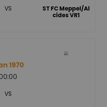
VS
ST FC Meppel/Al
cides VR1
jan 1970
00:00
VS