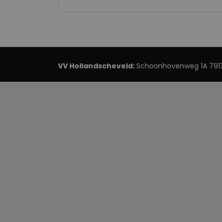
VV Hollandscheveld:
Schoonhovenweg 1A 7913