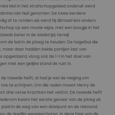
nka Mol in het strafschopgebied onderuit werd
 Sabrina van Nuil genomen. De twee eerdere
dig af te ronden als werd hij ditmaal iets anders
fschop op een mooie wijze, met een boogje in het
eeds beter in de wedstrijd, terwijl
m de bal in de ploeg te houden. De hagelbui die
, maar daar hadden beide partijen last van
s opgeklaard, vloog ook de 1-1 in het doel van
en met een gelijke stand de rust in.
de tweede helft, al had je wel de neiging om
toe te schrijven. Om die reden moest Henry de
t drie verse krachten het veld in. De tweede helft
 wederom kwam het eerste gevaar van de ploeg uit
de paal in de weg van een doelpunt en de rebound
or de doellijn weggeschoten. In deze fase van de