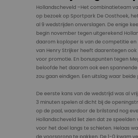
Hollandscheveld –Het combinatieteam va
op bezoek op Sportpark De Oosthoek, het 
al 9 wedstrijden onverslagen. De enige k
begin november tegen uitgerekend Holland
daarom koploper is van de competitie en
van Henry Strijker heeft daarentegen ook ee
voor promotie. En bonuspunten tegen Mep
beloofde het daarom ook een spannende pot
zou gaan eindigen. Een uitslag waar beid
De eerste kans van de wedstrijd was al v
3 minuten spelen al dicht bij de openings
op de paal, waardoor de brilstand nog ev
Hollandscheveld liet zien dat ze speelden v
voor het doel langs te schieten. Helaas w
de voorsprong te pakken. De 1-0 kwam ver