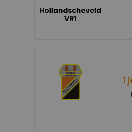
Hollandscheveld
VR1
1 