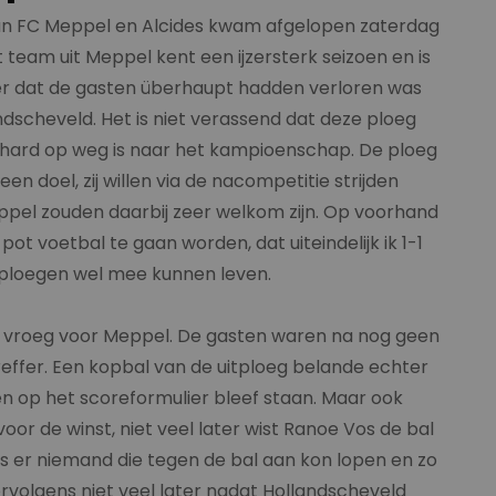
n FC Meppel en Alcides kwam afgelopen zaterdag
team uit Meppel kent een ijzersterk seizoen en is
eer dat de gasten überhaupt hadden verloren was
scheveld. Het is niet verassend dat deze ploeg
 hard op weg is naar het kampioenschap. De ploeg
n doel, zij willen via de nacompetitie strijden
pel zouden daarbij zeer welkom zijn. Op voorhand
 voetbal te gaan worden, dat uiteindelijk ik 1-1
e ploegen wel mee kunnen leven.
rij vroeg voor Meppel. De gasten waren na nog geen
treffer. Een kopbal van de uitploeg belande echter
en op het scoreformulier bleef staan. Maar ook
oor de winst, niet veel later wist Ranoe Vos de bal
as er niemand die tegen de bal aan kon lopen en zo
volgens niet veel later nadat Hollandscheveld