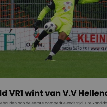
d VR1 wint van V.V Hellen
houden aan de eerste competitiewedstrijd. Titelkandidaa