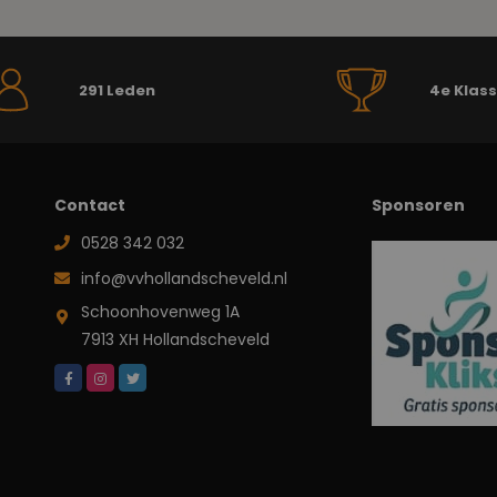
291 Leden
4e Klas
Contact
Sponsoren
0528 342 032
info@vvhollandscheveld.nl
Schoonhovenweg 1A
7913 XH Hollandscheveld