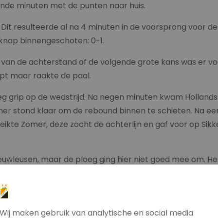
ende minuten met de punten naar huis.
Dit resulteerde al na 4 minuten in de voorsprong voor de
knap binnengeschoten: 0-1.
 van de achterstand of de volgende grote kans was er 
pt maar raakte de paal.
g grip op de wedstrijd. Na negen minuten kwam Hollandsc
er stond klaar om de rebound binnen te schieten. Na ee
eikte Zomer, deze zocht de achterlijn en gaf voor op Sikk
euwleusen, maar de ploeg ging hier niet goed mee om. He
e rust in.
Na een uur spelen voerde Nieuwleusen de druk op. In de
imme vrije bal kwam de spits van Nieuwleusen oog in oog
Wij maken gebruik van analytische en social media