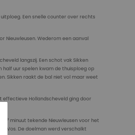
 uitploeg. Een snelle counter over rechts
voor Nieuwleusen. Wederom een aanval
heveld langszij. Een schot vak Sikken
n half uur spelen kwam de thuisploeg op
en. Sikken raakt de bal niet vol maar weet
t effectieve Hollandscheveld ging door
e
 67
minuut tekende Nieuwleusen voor het
 met Vos. De doelman werd verschalkt