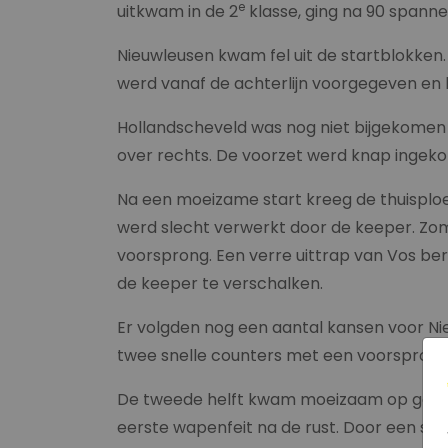
e
uitkwam in de 2
klasse, ging na 90 spann
Nieuwleusen kwam fel uit de startblokken. 
werd vanaf de achterlijn voorgegeven en 
Hollandscheveld was nog niet bijgekomen
over rechts. De voorzet werd knap ingeko
Na een moeizame start kreeg de thuisploe
werd slecht verwerkt door de keeper. Zom
voorsprong. Een verre uittrap van Vos ber
de keeper te verschalken.
Er volgden nog een aantal kansen voor Ni
twee snelle counters met een voorsprong d
De tweede helft kwam moeizaam op gang. 
eerste wapenfeit na de rust. Door een sl